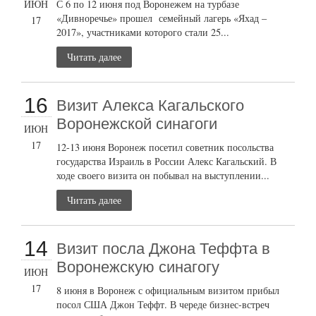
ИЮН
С 6 по 12 июня под Воронежем на турбазе
«Дивноречье» прошел семейный лагерь «Яхад –
17
2017», участниками которого стали 25...
Читать далее
16
Визит Алекса Кагальского
Воронежской синагоги
ИЮН
17
12-13 июня Воронеж посетил советник посольства
государства Израиль в России Алекс Кагальский. В
ходе своего визита он побывал на выступлении...
Читать далее
14
Визит посла Джона Теффта в
Воронежскую синагогу
ИЮН
17
8 июня в Воронеж с официальным визитом прибыл
посол США Джон Теффт. В череде бизнес-встреч