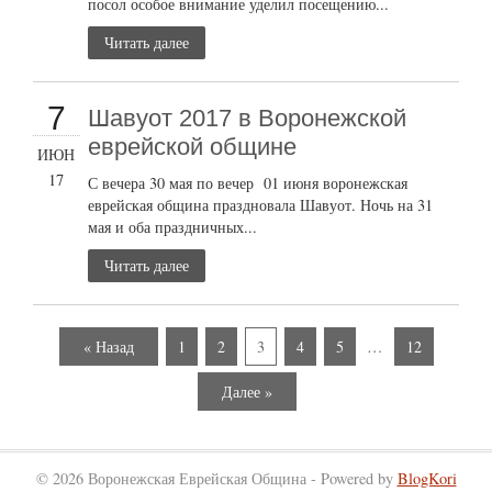
посол особое внимание уделил посещению...
Читать далее
7
Шавуот 2017 в Воронежской
еврейской общине
ИЮН
17
С вечера 30 мая по вечер 01 июня воронежская
еврейская община праздновала Шавуот. Ночь на 31
мая и оба праздничных...
Читать далее
« Назад
1
2
3
4
5
…
12
Далее »
© 2026 Воронежская Еврейская Община - Powered by
BlogKori