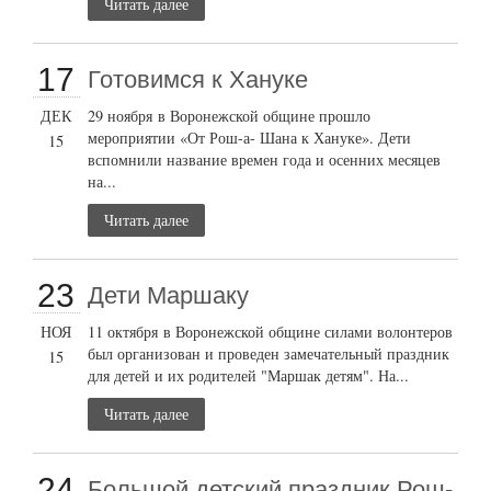
Читать далее
17
Готовимся к Хануке
ДЕК
29 ноября в Воронежской общине прошло
мероприятии «От Рош-а- Шана к Хануке». Дети
15
вспомнили название времен года и осенних месяцев
на...
Читать далее
23
Дети Маршаку
НОЯ
11 октября в Воронежской общине силами волонтеров
был организован и проведен замечательный праздник
15
для детей и их родителей "Маршак детям". На...
Читать далее
24
Большой детский праздник Рош-