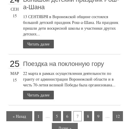
а-Шана
СЕН
15
13 СЕНТЯБРЯ в Воронежской общине состоялся
большой детский праздник Рош-а-Шана. На праздник
пришли дети воскресной школы и участники других
детских...
Читать далее
25
Поездка на поклонную гору
МАР
22 марта в рамках осуществления деятельности по
гранту от администрации Воронежской области и в
15
честь 70-летия великой Победы была организована...
Читать далее
« Назад
1
…
5
6
7
8
9
…
12
Далее »