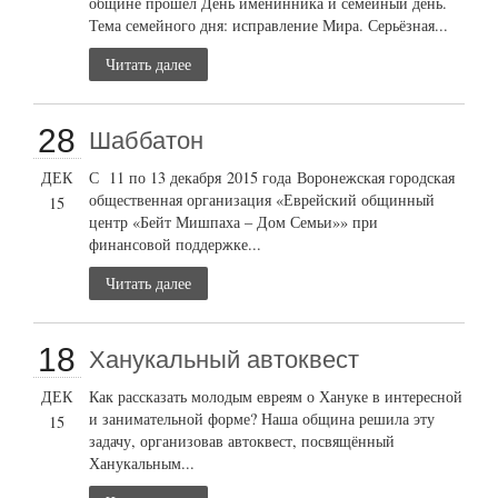
общине прошёл День именинника и семейный день.
Тема семейного дня: исправление Мира. Серьёзная...
Читать далее
28
Шаббатон
ДЕК
С 11 по 13 декабря 2015 года Воронежская городская
общественная организация «Еврейский общинный
15
центр «Бейт Мишпаха – Дом Семьи»» при
финансовой поддержке...
Читать далее
18
Ханукальный автоквест
ДЕК
Как рассказать молодым евреям о Хануке в интересной
и занимательной форме? Наша община решила эту
15
задачу, организовав автоквест, посвящённый
Ханукальным...