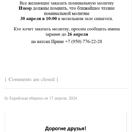
{
Comments are closed
}
by
Еврейская община
on
17 апреля, 2024