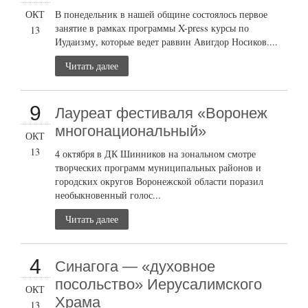
ОКТ
В понедельник в нашей общине состоялось первое
занятие в рамках программы X-press курсы по
13
Иудаизму, которые ведет раввин Авигдор Носиков....
Читать далее
9
Лауреат фестиваля «Воронеж
многонациональный»
ОКТ
13
4 октября в ДК Шинников на зональном смотре
творческих программ муниципальных районов и
городских округов Воронежской области поразил
необыкновенный голос...
Читать далее
4
Синагога — «духовное
посольство» Иерусалимского
ОКТ
Храма
13