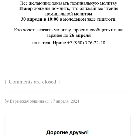
{
Comments are closed
}
by
Еврейская община
on
17 апреля, 2024