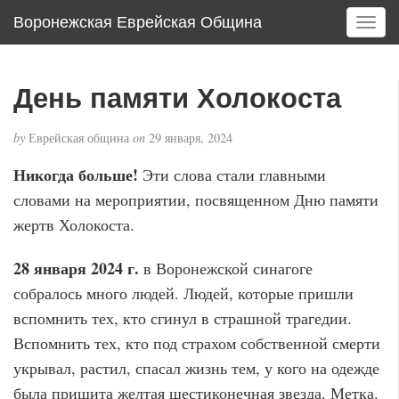
Воронежская Еврейская Община
T
o
g
g
День памяти Холокоста
l
e
by
Еврейская община
on
29 января, 2024
n
a
Никогда больше!
Эти слова стали главными
v
словами на мероприятии, посвященном Дню памяти
i
g
жертв Холокоста.
a
t
28 января 2024 г.
в Воронежской синагоге
i
собралось много людей. Людей, которые пришли
o
вспомнить тех, кто сгинул в страшной трагедии.
n
Вспомнить тех, кто под страхом собственной смерти
укрывал, растил, спасал жизнь тем, у кого на одежде
была пришита желтая шестиконечная звезда. Метка.