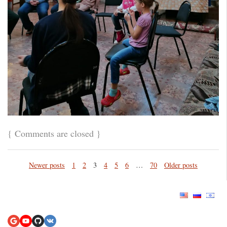
{
Comments are closed
}
Newer posts
1
2
3
4
5
6
…
70
Older posts