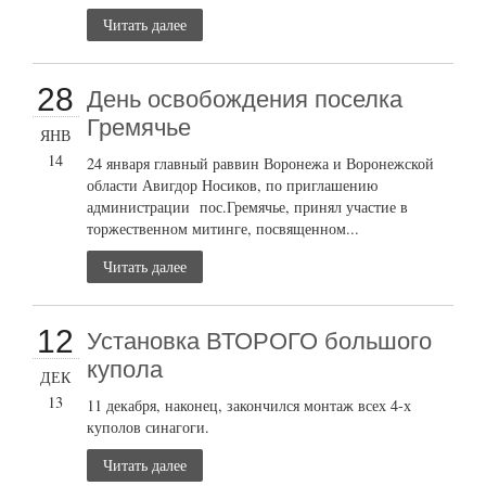
Читать далее
28
День освобождения поселка
Гремячье
ЯНВ
14
24 января главный раввин Воронежа и Воронежской
области Авигдор Носиков, по приглашению
администрации пос.Гремячье, принял участие в
торжественном митинге, посвященном...
Читать далее
12
Установка ВТОРОГО большого
купола
ДЕК
13
11 декабря, наконец, закончился монтаж всех 4-х
куполов синагоги.
Читать далее