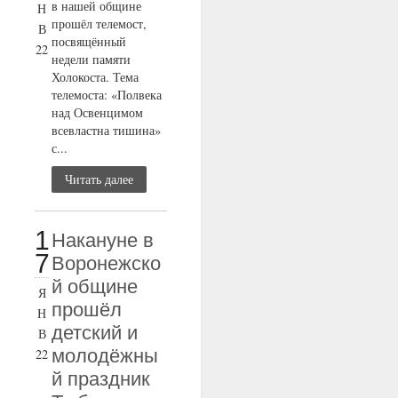
в нашей общине
Н
прошёл телемост,
В
посвящённый
22
недели памяти
Холокоста. Тема
телемоста: «Полвека
над Освенцимом
всевластна тишина»
с...
Читать далее
1
Накануне в
7
Воронежско
й общине
Я
прошёл
Н
детский и
В
молодёжны
22
й праздник