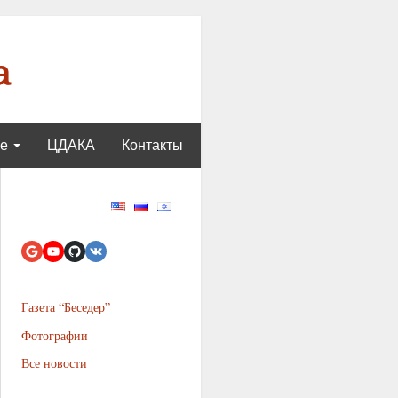
а
ще
ЦДАКА
Контакты
Газета “Беседер”
Фотографии
Все новости