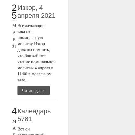
2
Изкор, 4
5
апреля 2021
М
Все желающие
заказать
А
поминальную
Р
молитву Изкор
21
должны помнить,
что ближайшее
чтение поминальной
молитвы 4 апреля в
11:00 в молельном
зале...
Читать далее
4
Календарь
5781
М
А
Вот он
Р
долгожданный