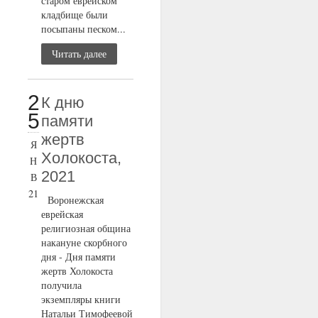
старом еврейском
кладбище были
посыпаны песком...
Читать далее
2
К дню
5
памяти
жертв
Я
Холокоста,
Н
2021
В
21
Воронежская
еврейская
религиозная община
накануне скорбного
дня - Дня памяти
жертв Холокоста
получила
экземпляры книги
Натальи Тимофеевой