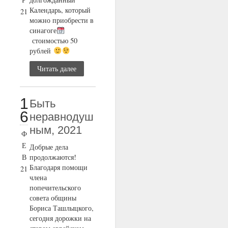
Календарь, который
21
можно приобрести в
синагоге
стоимостью 50
рублей
Читать далее
1
Быть
6
неравнодуш
ным, 2021
Ф
Е
Добрые дела
В
продолжаются!
Благодаря помощи
21
члена
попечительского
совета общины
Бориса Ташлыцкого,
сегодня дорожки на