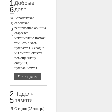
1
Добрые
6
дела
Ф
Воронежская
еврейская
Е
религиозная община
В
старается
22
максимально помочь
тем, кто в этом
нуждается. Сегодня
мы смогли оказать
помощь члену
общины,
нуждавшемуся...
Читать далее
2
Неделя
5
памяти
Я
Сегодня (25 января)