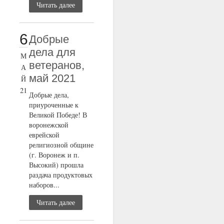
Читать далее
6
Добрые
дела для
М
ветеранов,
А
май 2021
Й
21
Добрые дела,
приуроченные к
Великой Победе! В
воронежской
еврейской
религиозной общине
(г. Воронеж и п.
Высокий) прошла
раздача продуктовых
наборов...
Читать далее