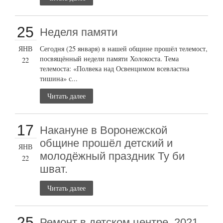
25
Неделя памяти
ЯНВ
Сегодня (25 января) в нашей общине прошёл телемост,
посвящённый недели памяти Холокоста. Тема
22
телемоста: «Полвека над Освенцимом всевластна
тишина» с...
Читать далее
17
Накануне в Воронежской
общине прошёл детский и
ЯНВ
молодёжный праздник Ту би
22
шват.
Читать далее
25
Ремонт в детском центре, 2021