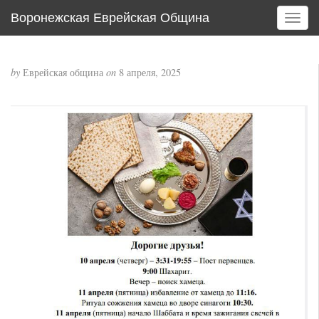
Воронежская Еврейская Община
T
o
g
g
by
Еврейская община
on
8 апреля, 2025
l
e
n
a
v
i
g
a
t
i
o
n