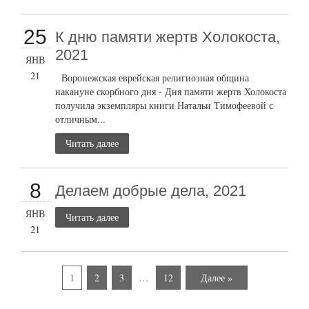
25
К дню памяти жертв Холокоста,
2021
ЯНВ
21
Воронежская еврейская религиозная община
накануне скорбного дня - Дня памяти жертв Холокоста
получила экземпляры книги Натальи Тимофеевой с
отличным...
Читать далее
8
Делаем добрые дела, 2021
ЯНВ
Читать далее
21
1
2
3
…
12
Далее »