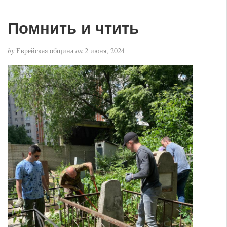
Помнить и чтить
by
Еврейская община
on
2 июня, 2024