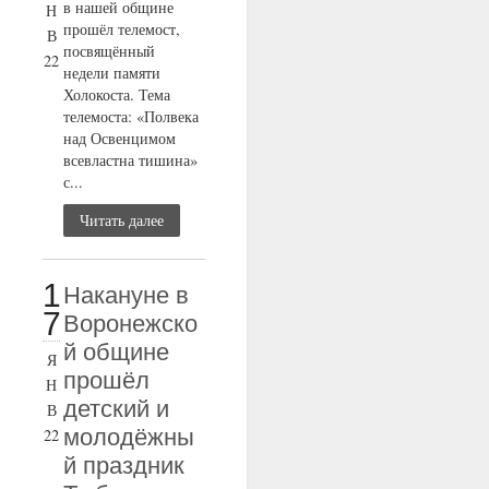
в нашей общине
Н
прошёл телемост,
В
посвящённый
22
недели памяти
Холокоста. Тема
телемоста: «Полвека
над Освенцимом
всевластна тишина»
с...
Читать далее
1
Накануне в
7
Воронежско
й общине
Я
прошёл
Н
детский и
В
молодёжны
22
й праздник