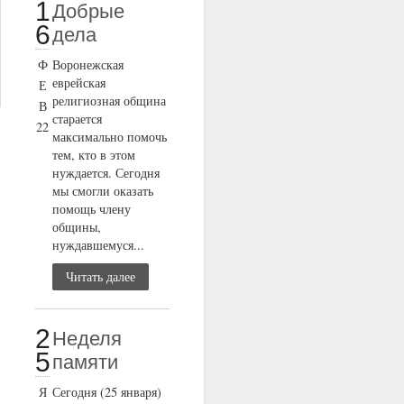
1
Добрые
6
дела
Ф
Воронежская
еврейская
Е
религиозная община
В
старается
22
максимально помочь
тем, кто в этом
нуждается. Сегодня
мы смогли оказать
помощь члену
общины,
нуждавшемуся...
Читать далее
2
Неделя
5
памяти
Я
Сегодня (25 января)