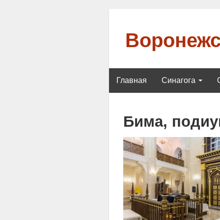
Воронежс
Главная
Синагога
Бима, поди