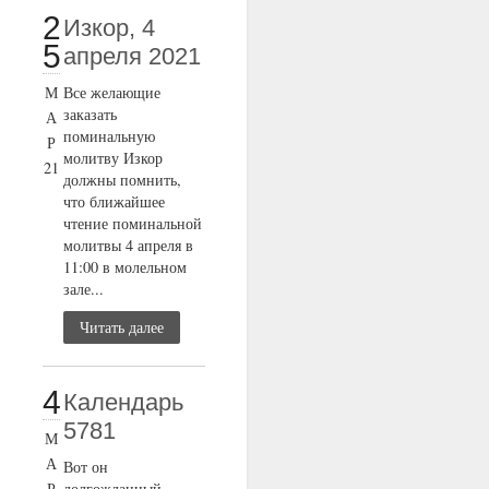
2
Изкор, 4
5
апреля 2021
М
Все желающие
заказать
А
поминальную
Р
молитву Изкор
21
должны помнить,
что ближайшее
чтение поминальной
молитвы 4 апреля в
11:00 в молельном
зале...
Читать далее
4
Календарь
5781
М
А
Вот он
Р
долгожданный