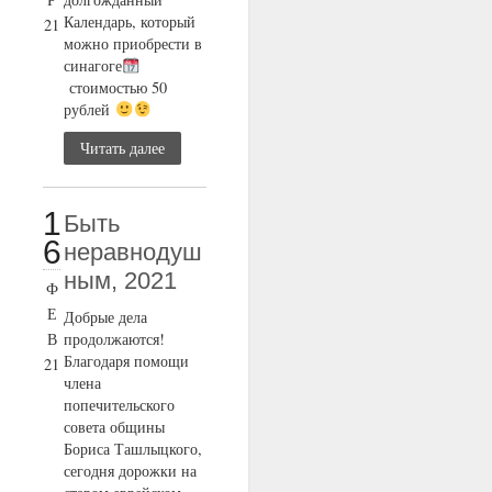
Календарь, который
21
можно приобрести в
синагоге
стоимостью 50
рублей
Читать далее
1
Быть
6
неравнодуш
ным, 2021
Ф
Е
Добрые дела
В
продолжаются!
Благодаря помощи
21
члена
попечительского
совета общины
Бориса Ташлыцкого,
сегодня дорожки на