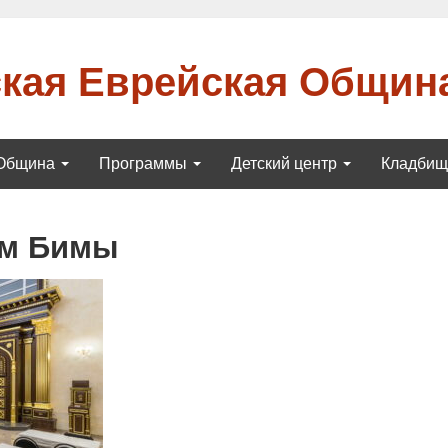
кая Еврейская Общин
Община
Программы
Детский центр
Кладби
ум Бимы