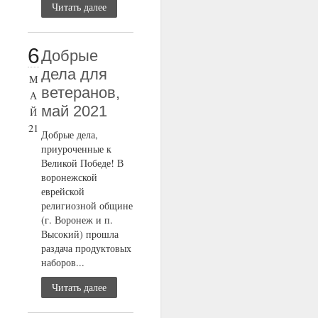
Читать далее
6
Добрые
дела для
М
ветеранов,
А
май 2021
Й
21
Добрые дела,
приуроченные к
Великой Победе! В
воронежской
еврейской
религиозной общине
(г. Воронеж и п.
Высокий) прошла
раздача продуктовых
наборов...
Читать далее