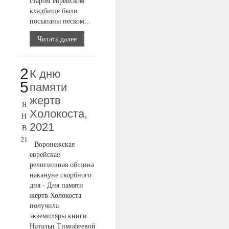
старом еврейском
кладбище были
посыпаны песком...
Читать далее
2
К дню
5
памяти
жертв
Я
Холокоста,
Н
2021
В
21
Воронежская
еврейская
религиозная община
накануне скорбного
дня - Дня памяти
жертв Холокоста
получила
экземпляры книги
Натальи Тимофеевой