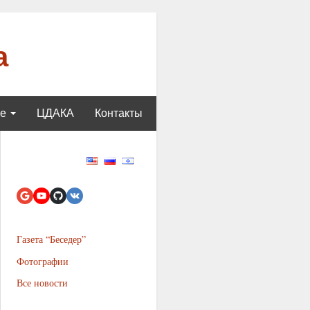
а
ще
ЦДАКА
Контакты
Газета “Беседер”
Фотографии
Все новости