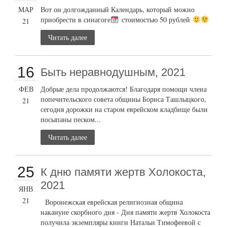
МАР
Вот он долгожданный Календарь, который можно
приобрести в синагоге
стоимостью 50 рублей
21
Читать далее
16
Быть неравнодушным, 2021
ФЕВ
Добрые дела продолжаются! Благодаря помощи члена
попечительского совета общины Бориса Ташлыцкого,
21
сегодня дорожки на старом еврейском кладбище были
посыпаны песком...
Читать далее
25
К дню памяти жертв Холокоста,
2021
ЯНВ
21
Воронежская еврейская религиозная община
накануне скорбного дня - Дня памяти жертв Холокоста
получила экземпляры книги Натальи Тимофеевой с