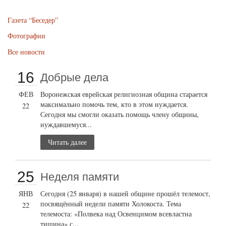
Газета “Беседер”
Фотографии
Все новости
16
Добрые дела
ФЕВ
Воронежская еврейская религиозная община старается
максимально помочь тем, кто в этом нуждается.
22
Сегодня мы смогли оказать помощь члену общины,
нуждавшемуся...
Читать далее
25
Неделя памяти
ЯНВ
Сегодня (25 января) в нашей общине прошёл телемост,
посвящённый недели памяти Холокоста. Тема
22
телемоста: «Полвека над Освенцимом всевластна
тишина» с...