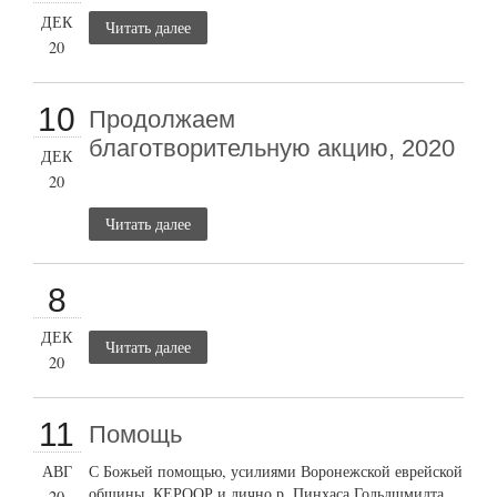
ДЕК
Читать далее
20
10
Продолжаем
благотворительную акцию, 2020
ДЕК
20
Читать далее
8
ДЕК
Читать далее
20
11
Помощь
АВГ
С Божьей помощью, усилиями Воронежской еврейской
общины, КЕРООР и лично р. Пинхаса Гольдшмидта
20