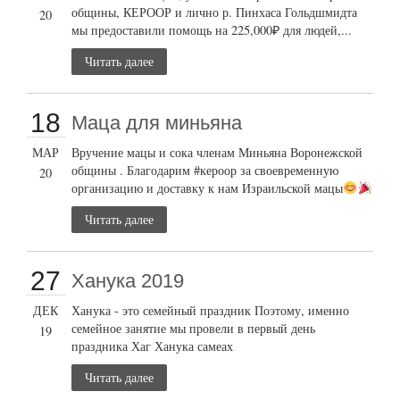
общины, КЕРООР и лично р. Пинхаса Гольдшмидта
20
мы предоставили помощь на 225,000₽ для людей,...
Читать далее
18
Маца для миньяна
МАР
Вручение мацы и сока членам Миньяна Воронежской
общины . Благодарим #кероор за своевременную
20
организацию и доставку к нам Израильской мацы
Читать далее
27
Ханука 2019
ДЕК
Ханука - это семейный праздник Поэтому, именно
семейное занятие мы провели в первый день
19
праздника Хаг Ханука самеах
Читать далее