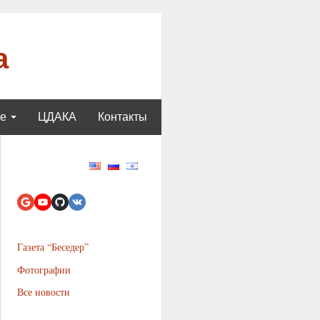
а
ще
ЦДАКА
Контакты
Газета “Беседер”
Фотографии
Все новости