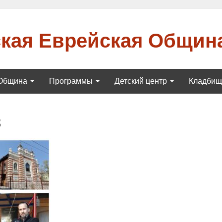
кая Еврейская Общин
Община
Программы
Детский центр
Кладби
3