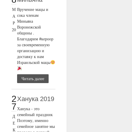
М
Вручение мацы и
сока членам
А
Миньяна
Р
Воронежской
20
общины .
Благодарим #кероор
за своевременную
организацию и
доставку к нам
Израильской мацы
Читать далее
2
Ханука 2019
7
Ханука - это
семейный праздник
Д
Поэтому, именно
Е
семейное занятие мы
К