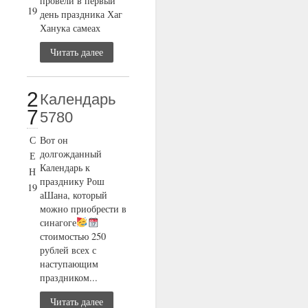
провели в первый
19
день праздника Хаг
Ханука самеах
Читать далее
2
Календарь
7
5780
С
Вот он
долгожданный
Е
Календарь к
Н
празднику Рош
19
аШана, который
можно приобрести в
синагоге
стоимостью 250
рублей всех с
наступающим
праздником...
Читать далее