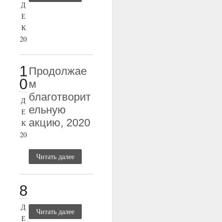
Д
Е
К
20
1
Продолжае
0
м
благотворит
Д
ельную
Е
акцию, 2020
К
20
Читать далее
8
Д
Читать далее
Е