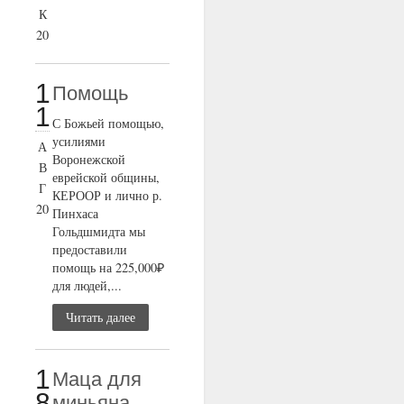
К
20
1
Помощь
1
С Божьей помощью,
усилиями
А
Воронежской
В
еврейской общины,
Г
КЕРООР и лично р.
20
Пинхаса
Гольдшмидта мы
предоставили
помощь на 225,000₽
для людей,...
Читать далее
1
Маца для
8
миньяна