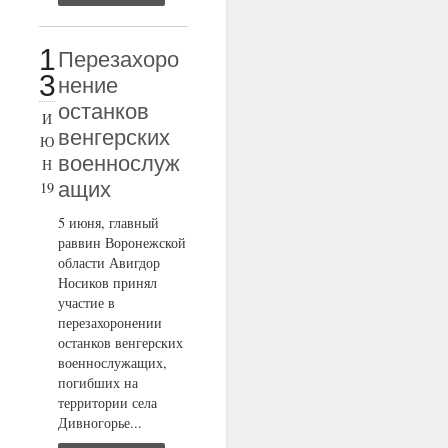
1
Перезахоро
3
нение
останков
И
венгерских
Ю
военнослуж
Н
ащих
19
5 июня, главный
раввин Воронежской
области Авигдор
Носиков принял
участие в
перезахоронении
останков венгерских
военнослужащих,
погибших на
территории села
Дивногорье...