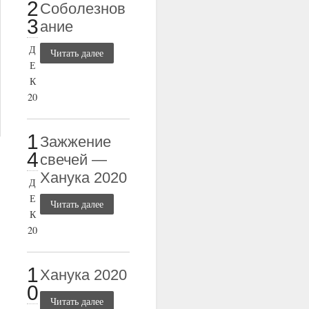
2
Соболезнов
3
ание
Д
Читать далее
Е
К
20
1
Зажжение
4
свечей —
Ханука 2020
Д
Е
Читать далее
К
20
1
Ханука 2020
0
Читать далее