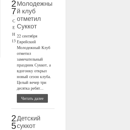
2
Молодежны
7
й клуб
отметил
С
Суккот
Е
Н
22 сентября
13
Еврейский
Молодежный Клуб
отметил
замечательный
праздник Суккот, а
вдогонку открыл
новый сезон клуба.
Целый вечер три
десятка ребят...
Читать далее
2
Детский
5
суккот