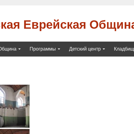
кая Еврейская Общин
Община
Программы
Детский центр
Кладби