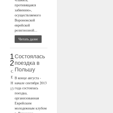
противящаяся
забвению»,
осуществляемого
Воронежской
еврейской
религиозной...
Читать далее
1
Состоялась
2
поездка в
Польшу
С
Е
В конце августа -
Н
начале сентября 2013
года состоялась
13
поездка,
организованная
Еврейским
молодежным клубом