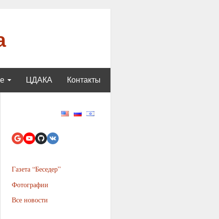
а
ще
ЦДАКА
Контакты
Газета “Беседер”
Фотографии
Все новости