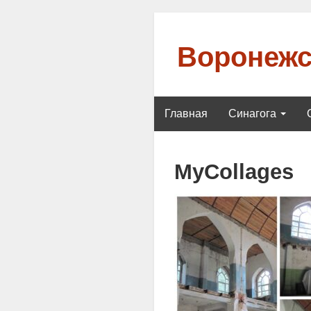
Воронежс
Главная
Синагога
MyCollages