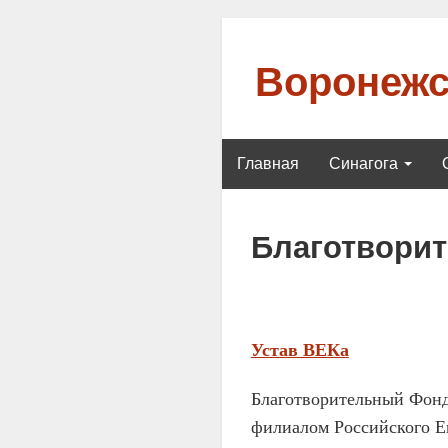
Воронежс
Главная
Синагога
Благотвори
Устав ВЕКа
Благотворительный Фонд
филиалом Российского Е