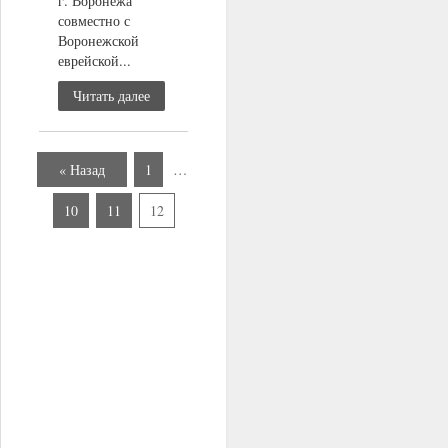
г. Воронежа
совместно с
Воронежской
еврейской...
Читать далее
« Назад
1
…
10
11
12