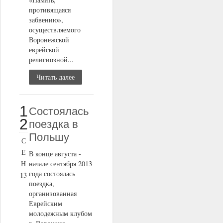
противящаяся
забвению»,
осуществляемого
Воронежской
еврейской
религиозной...
Читать далее
1
Состоялась
2
поездка в
Польшу
С
Е
В конце августа -
Н
начале сентября 2013
года состоялась
13
поездка,
организованная
Еврейским
молодежным клубом