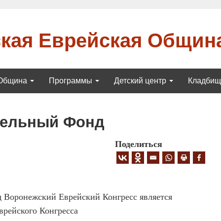
кая Еврейская Общин
Община
Программы
Детский центр
Кладби
тельный Фонд
Поделиться
 Воронежский Еврейский Конгресс является
врейского Конгресса