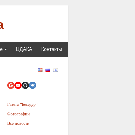
а
ще
ЦДАКА
Контакты
Газета “Беседер”
Фотографии
Все новости