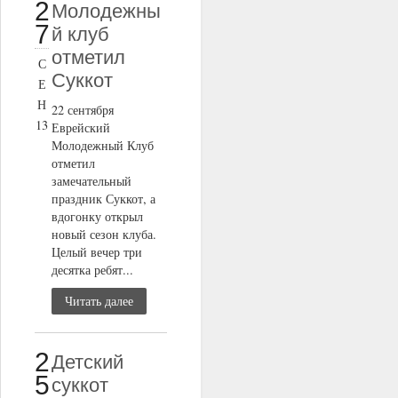
2
Молодежны
7
й клуб
отметил
С
Суккот
Е
Н
22 сентября
13
Еврейский
Молодежный Клуб
отметил
замечательный
праздник Суккот, а
вдогонку открыл
новый сезон клуба.
Целый вечер три
десятка ребят...
Читать далее
2
Детский
5
суккот