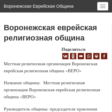
Воронежская Еврейская Община
T
o
g
g
Воронежская еврейская
l
e
религиозная община
n
a
Поделиться
v
i
g
Местная религиозная организация Воронежская
a
еврейская религиозная община «ВЕРО»
t
i
Название общины: Местная религиозная
o
организация Воронежская еврейская религиозная
n
община «ВЕРО»
Руководитель общины: председателя правления