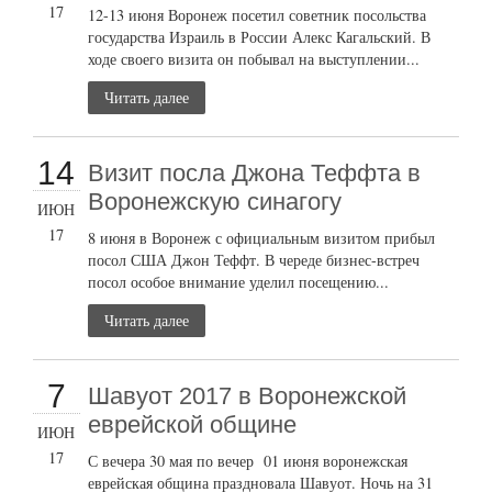
17
12-13 июня Воронеж посетил советник посольства
государства Израиль в России Алекс Кагальский. В
ходе своего визита он побывал на выступлении...
Читать далее
14
Визит посла Джона Теффта в
Воронежскую синагогу
ИЮН
17
8 июня в Воронеж с официальным визитом прибыл
посол США Джон Теффт. В череде бизнес-встреч
посол особое внимание уделил посещению...
Читать далее
7
Шавуот 2017 в Воронежской
еврейской общине
ИЮН
17
С вечера 30 мая по вечер 01 июня воронежская
еврейская община праздновала Шавуот. Ночь на 31