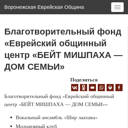
Воронежская Еврейская Община
T
o
g
g
Благотворительный фонд
l
e
«Еврейский общинный
n
a
центр «БЕЙТ МИШПАХА —
v
ДОМ СЕМЬИ»
i
g
a
Поделиться
t
i
Благотворительный фонд «Еврейский общинный
o
n
центр «БЕЙТ МИШПАХА — ДОМ СЕМЬИ»»
Вокальный ансамбль «Шир лаахава»
Молодежный клуб