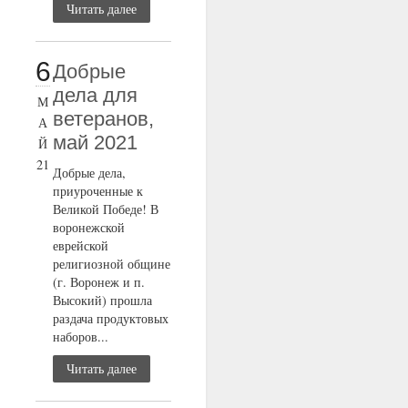
Читать далее
6
Добрые
дела для
М
ветеранов,
А
май 2021
Й
21
Добрые дела,
приуроченные к
Великой Победе! В
воронежской
еврейской
религиозной общине
(г. Воронеж и п.
Высокий) прошла
раздача продуктовых
наборов...
Читать далее