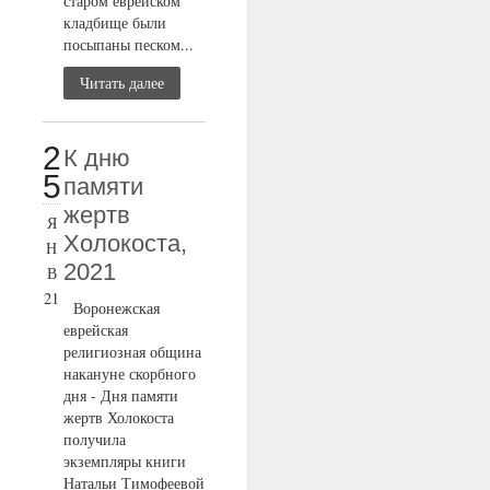
старом еврейском
кладбище были
посыпаны песком...
Читать далее
2
К дню
5
памяти
жертв
Я
Холокоста,
Н
2021
В
21
Воронежская
еврейская
религиозная община
накануне скорбного
дня - Дня памяти
жертв Холокоста
получила
экземпляры книги
Натальи Тимофеевой