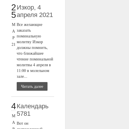
2
Изкор, 4
5
апреля 2021
М
Все желающие
заказать
А
поминальную
Р
молитву Изкор
21
должны помнить,
что ближайшее
чтение поминальной
молитвы 4 апреля в
11:00 в молельном
зале...
Читать далее
4
Календарь
5781
М
А
Вот он
Р
долгожданный