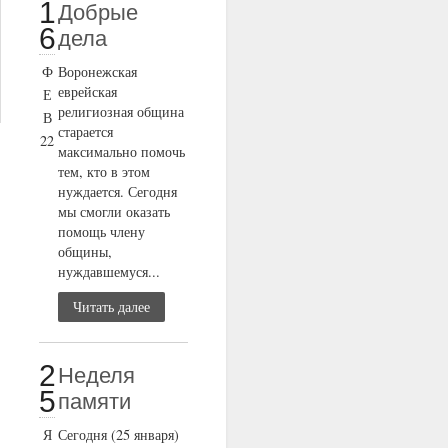
1
Добрые
6
дела
Ф
Воронежская
еврейская
Е
религиозная община
В
старается
22
максимально помочь
тем, кто в этом
нуждается. Сегодня
мы смогли оказать
помощь члену
общины,
нуждавшемуся...
Читать далее
2
Неделя
5
памяти
Я
Сегодня (25 января)