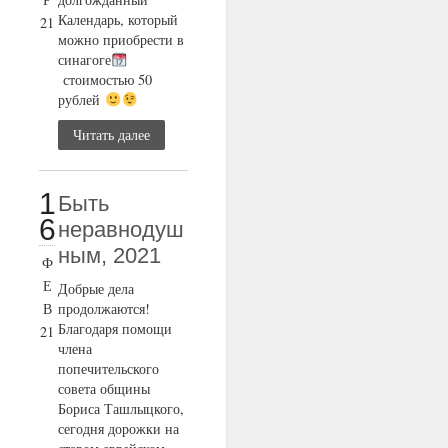
Календарь, который
21
можно приобрести в
синагоге
стоимостью 50
рублей
Читать далее
1
Быть
6
неравнодуш
ным, 2021
Ф
Е
Добрые дела
В
продолжаются!
Благодаря помощи
21
члена
попечительского
совета общины
Бориса Ташлыцкого,
сегодня дорожки на