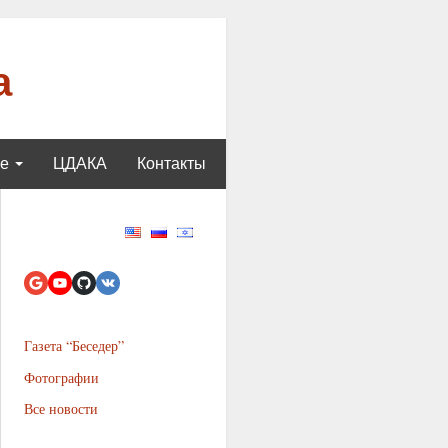
а
ще
ЦДАКА
Контакты
Газета “Беседер”
Фотографии
Все новости