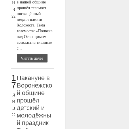
в нашей общине
Н
прошёл телемост,
В
посвящённый
22
недели памяти
Холокоста. Тема
телемоста: «Полвека
над Освенцимом
всевластна тишина»
с...
Читать далее
1
Накануне в
7
Воронежско
й общине
Я
прошёл
Н
детский и
В
молодёжны
22
й праздник