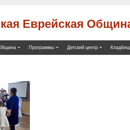
кая Еврейская Общин
Община
Программы
Детский центр
Кладби