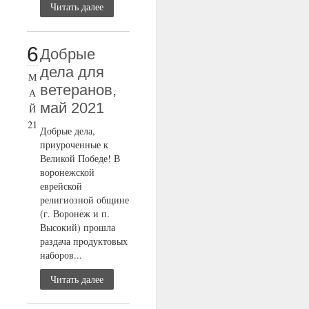
Читать далее
6
Добрые
дела для
М
ветеранов,
А
май 2021
Й
21
Добрые дела,
приуроченные к
Великой Победе! В
воронежской
еврейской
религиозной общине
(г. Воронеж и п.
Высокий) прошла
раздача продуктовых
наборов...
Читать далее