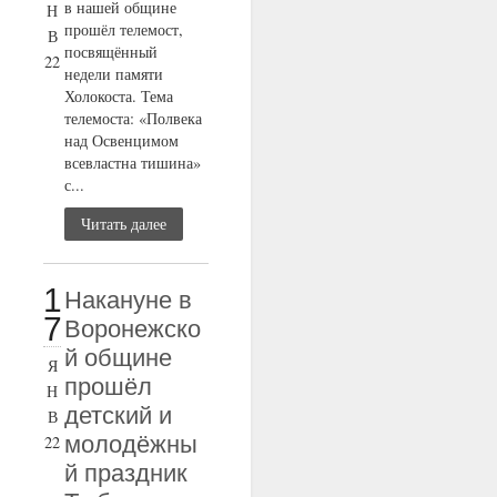
в нашей общине
Н
прошёл телемост,
В
посвящённый
22
недели памяти
Холокоста. Тема
телемоста: «Полвека
над Освенцимом
всевластна тишина»
с...
Читать далее
1
Накануне в
7
Воронежско
й общине
Я
прошёл
Н
детский и
В
молодёжны
22
й праздник