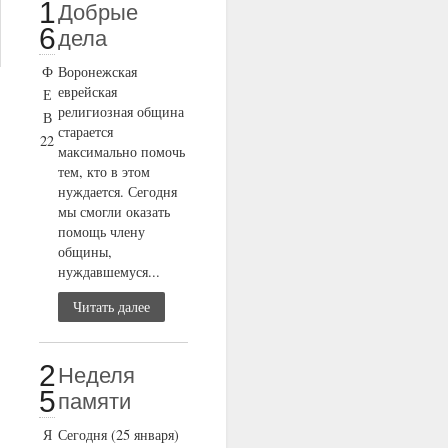
1
Добрые
6
дела
Ф
Воронежская
еврейская
Е
религиозная община
В
старается
22
максимально помочь
тем, кто в этом
нуждается. Сегодня
мы смогли оказать
помощь члену
общины,
нуждавшемуся...
Читать далее
2
Неделя
5
памяти
Я
Сегодня (25 января)