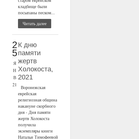
старом еврейском
кладбище были
посыпаны песком...
Читать далее
2
К дню
5
памяти
жертв
Я
Холокоста,
Н
2021
В
21
Воронежская
еврейская
религиозная община
накануне скорбного
дня - Дня памяти
жертв Холокоста
получила
экземпляры книги
Натальи Тимофеевой