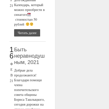
Календарь, который
21
можно приобрести в
синагоге
стоимостью 50
рублей
Читать далее
1
Быть
6
неравнодуш
ным, 2021
Ф
Е
Добрые дела
В
продолжаются!
Благодаря помощи
21
члена
попечительского
совета общины
Бориса Ташлыцкого,
сегодня дорожки на