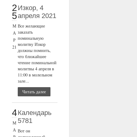
2
Изкор, 4
5
апреля 2021
М
Все желающие
заказать
А
поминальную
Р
молитву Изкор
21
должны помнить,
что ближайшее
чтение поминальной
молитвы 4 апреля в
11:00 в молельном
зале...
Читать далее
4
Календарь
5781
М
А
Вот он
Р
долгожданный