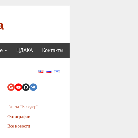
а
ще
ЦДАКА
Контакты
Газета “Беседер”
Фотографии
Все новости