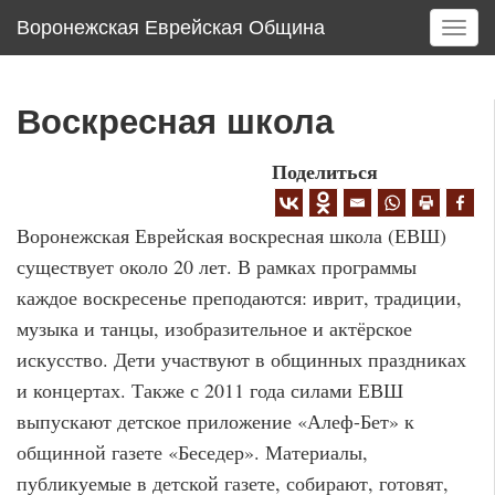
Воронежская Еврейская Община
T
o
g
g
Воскресная школа
l
e
Поделиться
n
a
v
Воронежская Еврейская воскресная школа (ЕВШ)
i
существует около 20 лет. В рамках программы
g
каждое воскресенье преподаются: иврит, традиции,
a
t
музыка и танцы, изобразительное и актёрское
i
искусство. Дети участвуют в общинных праздниках
o
и концертах. Также с 2011 года силами ЕВШ
n
выпускают детское приложение «Алеф-Бет» к
общинной газете «Беседер». Материалы,
публикуемые в детской газете, собирают, готовят,