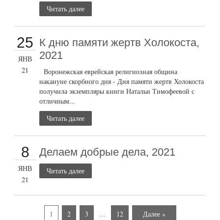
Читать далее
25
К дню памяти жертв Холокоста,
2021
ЯНВ
21
Воронежская еврейская религиозная община
накануне скорбного дня - Дня памяти жертв Холокоста
получила экземпляры книги Натальи Тимофеевой с
отличным...
Читать далее
8
Делаем добрые дела, 2021
ЯНВ
Читать далее
21
1
2
3
…
12
Далее »