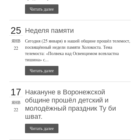
Читать далее
25
Неделя памяти
ЯНВ
Сегодня (25 января) в нашей общине прошёл телемост,
посвящённый недели памяти Холокоста. Тема
22
телемоста: «Полвека над Освенцимом всевластна
тишина» с...
Читать далее
17
Накануне в Воронежской
общине прошёл детский и
ЯНВ
молодёжный праздник Ту би
22
шват.
Читать далее