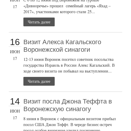
«Дивноречье» прошел семейный лагерь «Яхад –
17
2017», участниками которого стали 25...
Читать далее
16
Визит Алекса Кагальского
Воронежской синагоги
ИЮН
17
12-13 июня Воронеж посетил советник посольства
государства Израиль в России Алекс Кагальский. В
ходе своего визита он побывал на выступлении...
Читать далее
14
Визит посла Джона Теффта в
Воронежскую синагогу
ИЮН
17
8 июня в Воронеж с официальным визитом прибыл
посол США Джон Теффт. В череде бизнес-встреч
посол особое внимание уделил посещению...