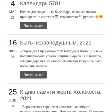
4
Календарь 5781
МАР
Вот он долгожданный Календарь, который можно
приобрести в синагоге
стоимостью 50 рублей
21
Читать далее
16
Быть неравнодушным, 2021
ФЕВ
Добрые дела продолжаются! Благодаря помощи члена
попечительского совета общины Бориса Ташлыцкого,
21
сегодня дорожки на старом еврейском кладбище были
посыпаны песком...
Читать далее
25
К дню памяти жертв Холокоста,
2021
ЯНВ
21
Воронежская еврейская религиозная община
накануне скорбного дня - Дня памяти жертв Холокоста