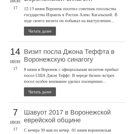
ИЮН
17
12-13 июня Воронеж посетил советник посольства
государства Израиль в России Алекс Кагальский. В
ходе своего визита он побывал на выступлении...
Читать далее
14
Визит посла Джона Теффта в
Воронежскую синагогу
ИЮН
17
8 июня в Воронеж с официальным визитом прибыл
посол США Джон Теффт. В череде бизнес-встреч
посол особое внимание уделил посещению...
Читать далее
7
Шавуот 2017 в Воронежской
еврейской общине
ИЮН
17
С вечера 30 мая по вечер 01 июня воронежская