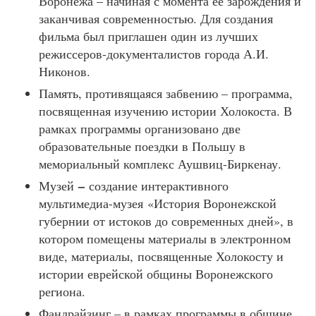
Воронежа – начиная с момента ее зарождения и
заканчивая современностью. Для создания
фильма был приглашен один из лучших
режиссеров-документалистов города А.И.
Никонов.
Память, противящаяся забвению – программа,
посвященная изучению истории Холокоста. В
рамках программы организовано две
образовательные поездки в Польшу в
мемориальный комплекс Аушвиц-Биркенау.
–
Музей
создание интерактивного
мультимедиа-музея
«История Воронежской
губернии от истоков до современных дней», в
котором помещены материалы в электронном
виде, материалы,
посвященные Холокосту и
истории еврейской общины Воронежского
региона.
Фандрайзинг – в рамках программы в общине