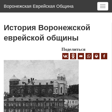
Воронежская Еврейская Община
T
o
g
g
История Воронежской
l
e
еврейской общины
n
a
Поделиться
v
i
g
a
t
i
o
n