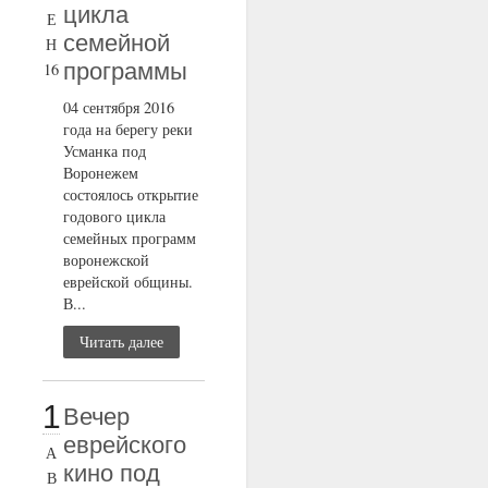
цикла
Е
семейной
Н
программы
16
04 сентября 2016
года на берегу реки
Усманка под
Воронежем
состоялось открытие
годового цикла
семейных программ
воронежской
еврейской общины.
В...
Читать далее
1
Вечер
еврейского
А
кино под
В