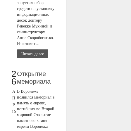
запустила сбор
средств на установку
информационных
досок доктору
Ревекке Мухиной и
санинструктору
Анне Скоробогатько.
Изготовить...
Читать далее
2
Открытие
6
мемориала
А
В Воронеже
появился мемориал в
П
память о евреях,
Р
погибших во Второй
16
мировой Открытие
памятного камня
евреям Воронежа