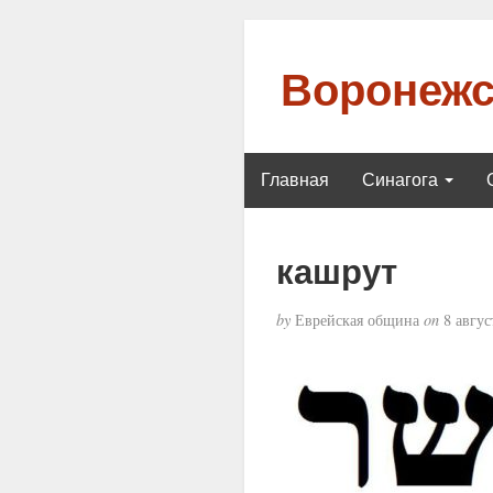
Воронежс
Главная
Синагога
кашрут
by
Еврейская община
on
8 авгус