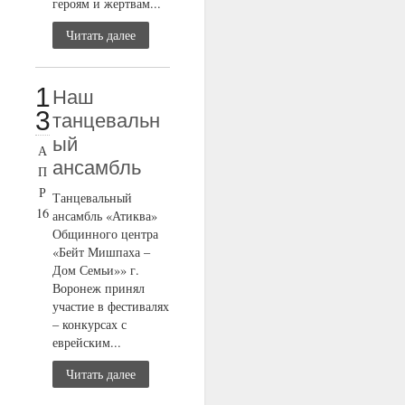
героям и жертвам...
Читать далее
1
Наш
3
танцевальн
ый
А
ансамбль
П
Р
Танцевальный
16
ансамбль «Атиква»
Общинного центра
«Бейт Мишпаха –
Дом Семьи»» г.
Воронеж принял
участие в фестивалях
– конкурсах с
еврейским...
Читать далее