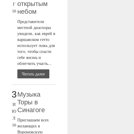
открытым
Г
небом
16
Представители
местной диаспоры
увидели, как еврей в
варшавском гетто
использует ложь для
того, чтобы спасти
себе жизнь и
облегчить участь...
Читать далее
3
Музыка
Торы в
И
Синагоге
Ю
Л
Приглашаем всех
16
желающих в
Воронежскую