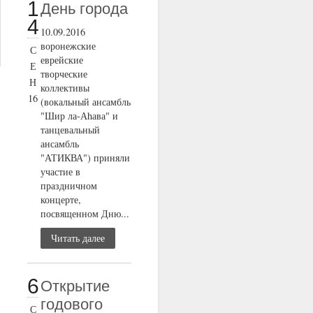
1
День города
4
10.09.2016
воронежские
С
еврейские
Е
творческие
Н
коллективы
16
(вокальный ансамбль
"Шир ла-Аhава" и
танцевальный
ансамбль
"АТИКВА") приняли
участие в
праздничном
концерте,
посвященном Дню...
Читать далее
6
Открытие
годового
С