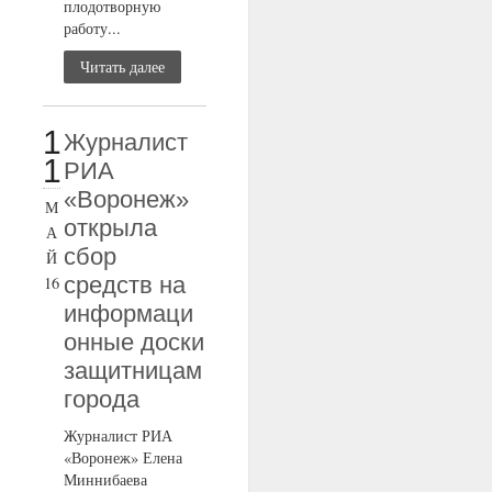
плодотворную
работу...
Читать далее
1
Журналист
1
РИА
«Воронеж»
М
открыла
А
сбор
Й
средств на
16
информаци
онные доски
защитницам
города
Журналист РИА
«Воронеж» Елена
Миннибаева