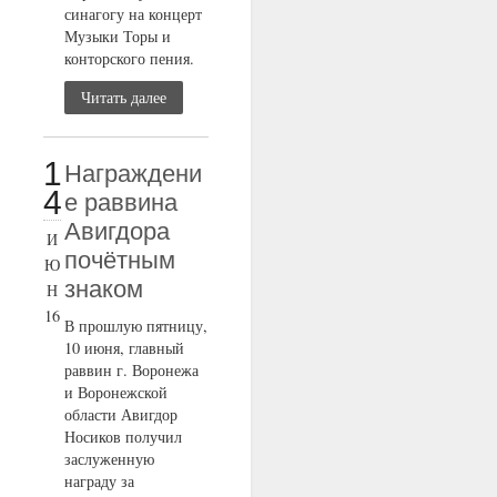
синагогу на концерт
Музыки Торы и
конторского пения.
Читать далее
1
Награждени
4
е раввина
Авигдора
И
почётным
Ю
знаком
Н
16
В прошлую пятницу,
10 июня, главный
раввин г. Воронежа
и Воронежской
области Авигдор
Носиков получил
заслуженную
награду за