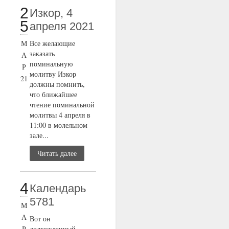
2
Изкор, 4
5
апреля 2021
М
Все желающие
заказать
А
поминальную
Р
молитву Изкор
21
должны помнить,
что ближайшее
чтение поминальной
молитвы 4 апреля в
11:00 в молельном
зале...
Читать далее
4
Календарь
5781
М
А
Вот он
Р
долгожданный