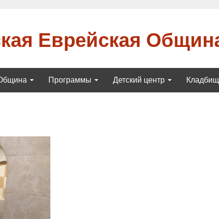
кая Еврейская Общин
Община
Программы
Детский центр
Кладби