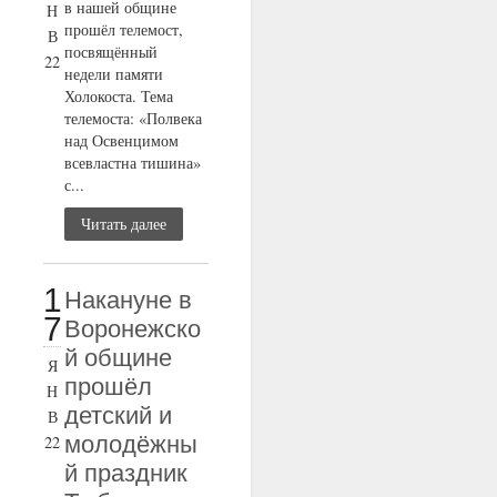
в нашей общине
Н
прошёл телемост,
В
посвящённый
22
недели памяти
Холокоста. Тема
телемоста: «Полвека
над Освенцимом
всевластна тишина»
с...
Читать далее
1
Накануне в
7
Воронежско
й общине
Я
прошёл
Н
детский и
В
молодёжны
22
й праздник