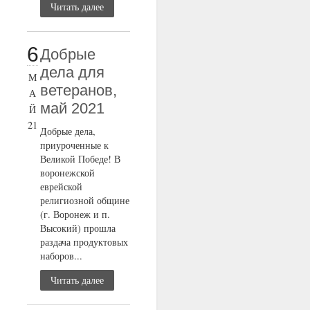
Читать далее
6
Добрые
дела для
М
ветеранов,
А
май 2021
Й
21
Добрые дела,
приуроченные к
Великой Победе! В
воронежской
еврейской
религиозной общине
(г. Воронеж и п.
Высокий) прошла
раздача продуктовых
наборов...
Читать далее