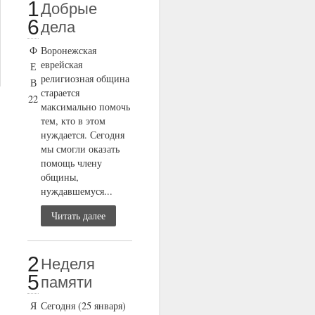
1
Добрые
6
дела
Ф
Воронежская
еврейская
Е
религиозная община
В
старается
22
максимально помочь
тем, кто в этом
нуждается. Сегодня
мы смогли оказать
помощь члену
общины,
нуждавшемуся...
Читать далее
2
Неделя
5
памяти
Я
Сегодня (25 января)