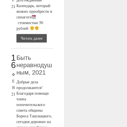
Календарь, который
21
можно приобрести в
синагоге
стоимостью 50
рублей
Читать далее
1
Быть
6
неравнодуш
ным, 2021
Ф
Е
Добрые дела
В
продолжаются!
Благодаря помощи
21
члена
попечительского
совета общины
Бориса Ташлыцкого,
сегодня дорожки на