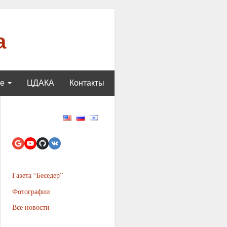
а
ще
ЦДАКА
Контакты
Газета “Беседер”
Фотографии
Все новости