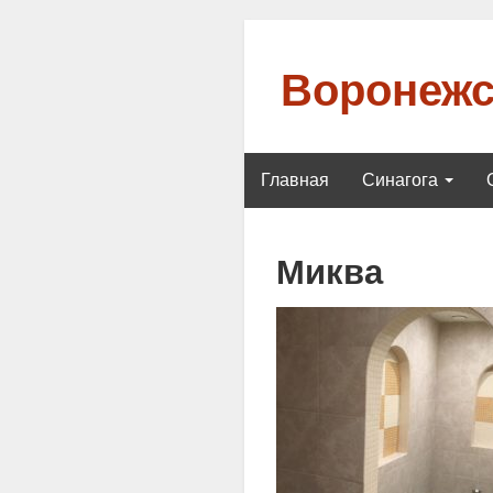
Воронежс
Главная
Синагога
Миква