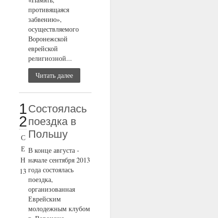
противящаяся
забвению»,
осуществляемого
Воронежской
еврейской
религиозной...
Читать далее
1
Состоялась
2
поездка в
Польшу
С
Е
В конце августа -
Н
начале сентября 2013
года состоялась
13
поездка,
организованная
Еврейским
молодежным клубом