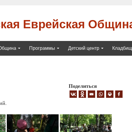
кая Еврейская Общин
Община
Программы
Детский центр
Кладби
Поделиться
ий.