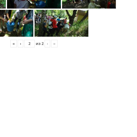
«
‹
из
2
›
»