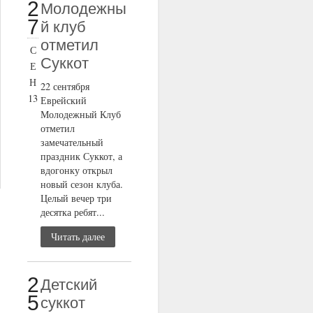
2
Молодежны
7
й клуб
отметил
С
Суккот
Е
Н
22 сентября
13
Еврейский
Молодежный Клуб
отметил
замечательный
праздник Суккот, а
вдогонку открыл
новый сезон клуба.
Целый вечер три
десятка ребят...
Читать далее
2
Детский
5
суккот