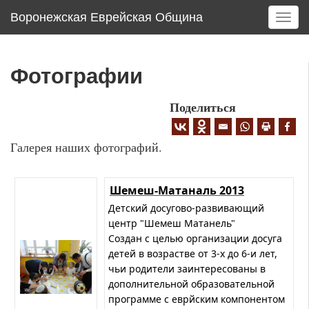
Воронежская Еврейская Община
T
o
g
g
Фотографии
l
e
Поделиться
n
a
v
Галерея наших фотографий.
i
g
a
Шемеш-Матаналь 2013
t
Детский досугово-развивающий
i
центр "Шемеш Матанель"
o
Создан с целью организации досуга
n
детей в возрастве от 3-х до 6-и лет,
чьи родители заинтересованы в
дополнительной образовательной
программе с еврйским компонентом