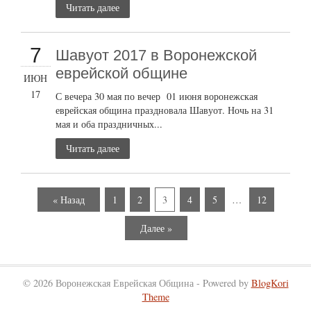
Читать далее
7
Шавуот 2017 в Воронежской
еврейской общине
ИЮН
17
С вечера 30 мая по вечер 01 июня воронежская
еврейская община праздновала Шавуот. Ночь на 31
мая и оба праздничных...
Читать далее
« Назад
1
2
3
4
5
…
12
Далее »
© 2026 Воронежская Еврейская Община - Powered by
BlogKori
Theme