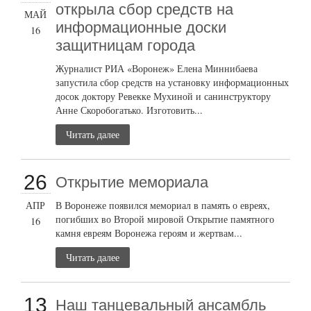
открыла сбор средств на
МАЙ
информационные доски
16
защитницам города
Журналист РИА «Воронеж» Елена Миннибаева
запустила сбор средств на установку информационных
досок доктору Ревекке Мухиной и санинструктору
Анне Скоробогатько. Изготовить...
Читать далее
26
Открытие мемориала
АПР
В Воронеже появился мемориал в память о евреях,
погибших во Второй мировой Открытие памятного
16
камня евреям Воронежа героям и жертвам...
Читать далее
13
Наш танцевальный ансамбль