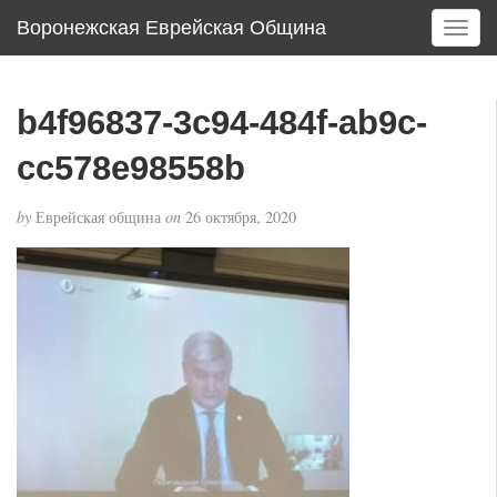
Воронежская Еврейская Община
T
o
g
g
b4f96837-3c94-484f-ab9c-
l
e
cc578e98558b
n
a
by
Еврейская община
on
26 октября, 2020
v
i
g
a
t
i
o
n