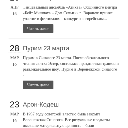
АПР
Танцевальный ансамбль «Атиква» Общинного центра
«Бейт Мишпаха – Дом Семьи»» г. Воронеж принял
16
участие в фестивалях – конкурсах с еврейским...
Читать далее
28
Пурим 23 марта
МАР
Пурим в Синагоге 23 марта. После обязательного
чтения свитка Эстер, состоялась праздничная трапеза и
16
развлекательное шоу. Пурим в Воронежской синагоге
-...
Читать далее
23
Арон-Кодеш
МАР
В 1937 году советской властью была закрыта
Воронежская Синагога. Все ритуальные предметы
16
имевшие материальную ценность – были