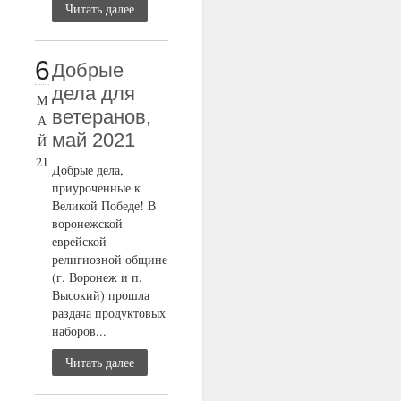
Читать далее
6
Добрые
дела для
М
ветеранов,
А
май 2021
Й
21
Добрые дела,
приуроченные к
Великой Победе! В
воронежской
еврейской
религиозной общине
(г. Воронеж и п.
Высокий) прошла
раздача продуктовых
наборов...
Читать далее