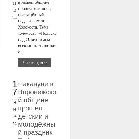
в нашей общине
Н
прошёл телемост,
В
посвящённый
22
недели памяти
Холокоста. Тема
телемоста: «Полвека
над Освенцимом
всевластна тишина»
с...
Читать далее
1
Накануне в
7
Воронежско
й общине
Я
прошёл
Н
детский и
В
молодёжны
22
й праздник