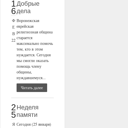
1
Добрые
6
дела
Ф
Воронежская
еврейская
Е
религиозная община
В
старается
22
максимально помочь
тем, кто в этом
нуждается. Сегодня
мы смогли оказать
помощь члену
общины,
нуждавшемуся...
Читать далее
2
Неделя
5
памяти
Я
Сегодня (25 января)