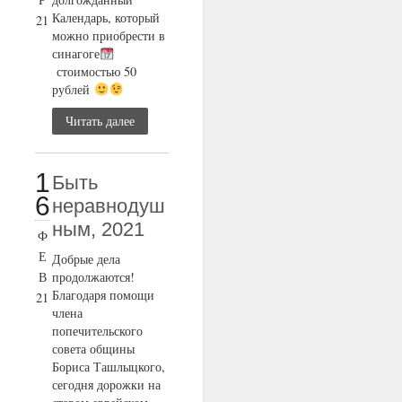
Календарь, который
21
можно приобрести в
синагоге
стоимостью 50
рублей
Читать далее
1
Быть
6
неравнодуш
ным, 2021
Ф
Е
Добрые дела
В
продолжаются!
Благодаря помощи
21
члена
попечительского
совета общины
Бориса Ташлыцкого,
сегодня дорожки на