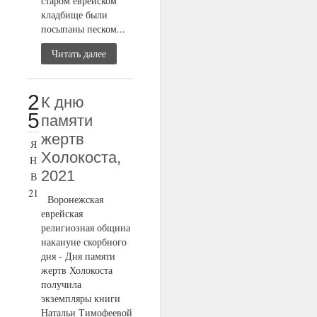
старом еврейском
кладбище были
посыпаны песком...
Читать далее
2
К дню
5
памяти
жертв
Я
Холокоста,
Н
2021
В
21
Воронежская
еврейская
религиозная община
накануне скорбного
дня - Дня памяти
жертв Холокоста
получила
экземпляры книги
Натальи Тимофеевой