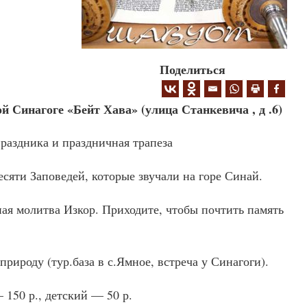
Поделиться
Синагоге «Бейт Хава» (улица Станкевича , д .6)
праздника и праздничная трапеза
есяти Заповедей, которые звучали на горе Синай.
ная молитва Изкор. Приходите, чтобы почтить память
природу (тур.база в с.Ямное, встреча у Синагоги).
 150 р., детский — 50 р.