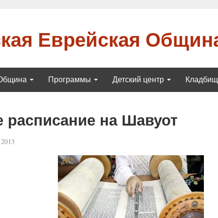
кая Еврейская Общин
Община
Программы
Детский центр
Кладби
 расписание на Шавуот
 2013