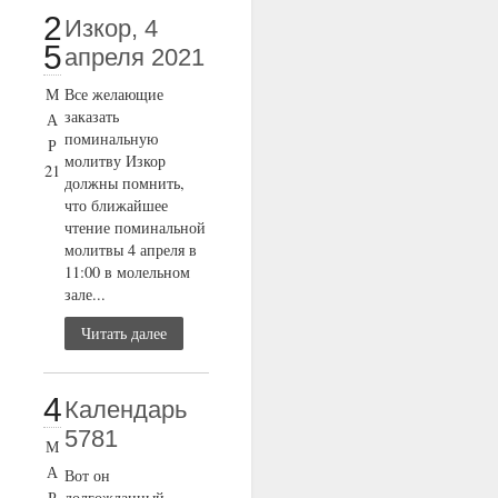
2
Изкор, 4
5
апреля 2021
М
Все желающие
заказать
А
поминальную
Р
молитву Изкор
21
должны помнить,
что ближайшее
чтение поминальной
молитвы 4 апреля в
11:00 в молельном
зале...
Читать далее
4
Календарь
5781
М
А
Вот он
Р
долгожданный