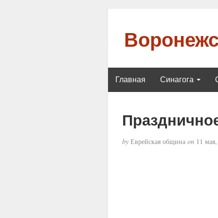
Воронежс
Главная
Синагога
Праздничное
by
Еврейская община
on
11 мая,