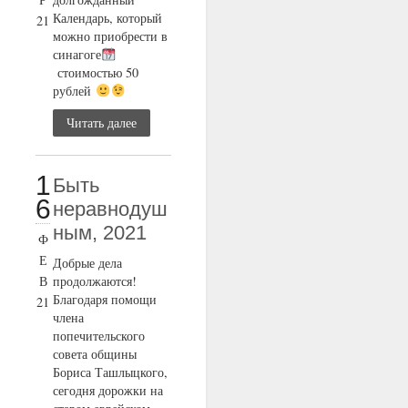
Календарь, который
21
можно приобрести в
синагоге
стоимостью 50
рублей
Читать далее
1
Быть
6
неравнодуш
ным, 2021
Ф
Е
Добрые дела
В
продолжаются!
Благодаря помощи
21
члена
попечительского
совета общины
Бориса Ташлыцкого,
сегодня дорожки на