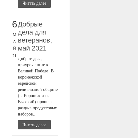
Читать далее
6
Добрые
дела для
М
ветеранов,
А
май 2021
Й
21
Добрые дела,
приуроченные к
Великой Победе! В
воронежской
еврейской
религиозной общине
(г. Воронеж и п.
Высокий) прошла
раздача продуктовых
наборов...
Читать далее