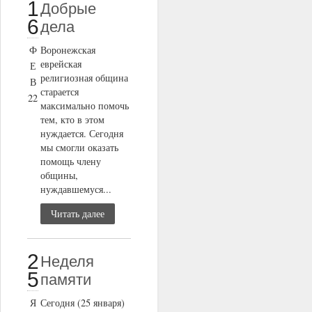
1
Добрые
6
дела
Ф
Воронежская
еврейская
Е
религиозная община
В
старается
22
максимально помочь
тем, кто в этом
нуждается. Сегодня
мы смогли оказать
помощь члену
общины,
нуждавшемуся...
Читать далее
2
Неделя
5
памяти
Я
Сегодня (25 января)