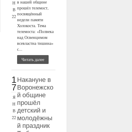
в нашей общине
Н
прошёл телемост,
В
посвящённый
22
недели памяти
Холокоста. Тема
телемоста: «Полвека
над Освенцимом
всевластна тишина»
с...
Читать далее
1
Накануне в
7
Воронежско
й общине
Я
прошёл
Н
детский и
В
молодёжны
22
й праздник