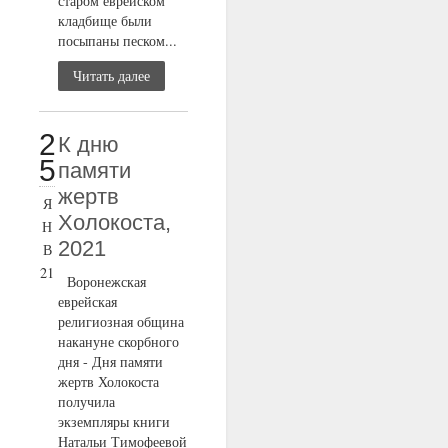
старом еврейском
кладбище были
посыпаны песком...
Читать далее
2
К дню
5
памяти
жертв
Я
Холокоста,
Н
2021
В
21
Воронежская
еврейская
религиозная община
накануне скорбного
дня - Дня памяти
жертв Холокоста
получила
экземпляры книги
Натальи Тимофеевой