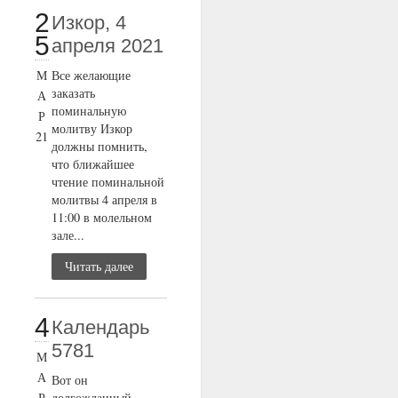
2
Изкор, 4
5
апреля 2021
М
Все желающие
заказать
А
поминальную
Р
молитву Изкор
21
должны помнить,
что ближайшее
чтение поминальной
молитвы 4 апреля в
11:00 в молельном
зале...
Читать далее
4
Календарь
5781
М
А
Вот он
Р
долгожданный