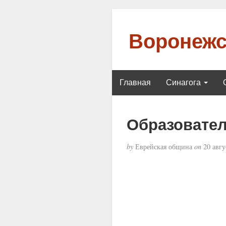
Воронежс
Главная
Синагога
Образовател
by
Еврейская община
on
20 авгу