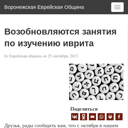
Воронежская Еврейская Община
T
o
g
g
Возобновляются занятия
l
e
по изучению иврита
n
a
by
Еврейская община
on
25 сентября, 2013
v
i
g
a
t
i
o
n
Поделиться
Друзья, рады сообщить вам, что с октября в нашем