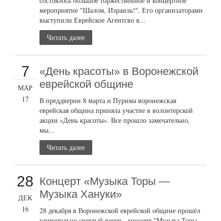
состоялось большое торжественное и концертное
мероприятие "Шалом, Израиль!". Его организаторами
выступили Еврейское Агентсво в...
Читать далее
7
«День красоты» в Воронежской
еврейской общине
МАР
17
В преддверии 8 марта и Пурима воронежская
еврейская община приняла участие в волонтерской
акции «День красоты». Все прошло замечательно,
мы...
Читать далее
28
Концерт «Музыка Торы —
Музыка Хануки»
ДЕК
16
28 декабря в Воронежской еврейской общине прошёл
удивительно светлый вечер - концерт "Музыка Торы -