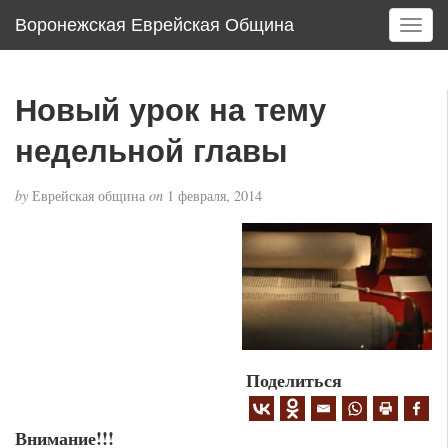
Воронежская Еврейская Община
T
o
g
g
Новый урок на тему
l
e
недельной главы
n
a
by
Еврейская община
on
1 февраля, 2014
v
i
g
a
t
i
o
n
Поделиться
Внимание!!!