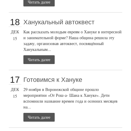
Читать далее
18
Ханукальный автоквест
ДЕК
Как рассказать молодым евреям о Хануке в интересной
и занимательной форме? Наша община решила эту
15
задачу, организовав автоквест, посвящённый
Ханукальным...
Читать далее
17
Готовимся к Хануке
ДЕК
29 ноября в Воронежской общине прошло
мероприятии «От Рош-а- Шана к Хануке». Дети
15
вспомнили название времен года и осенних месяцев
на...
Читать далее