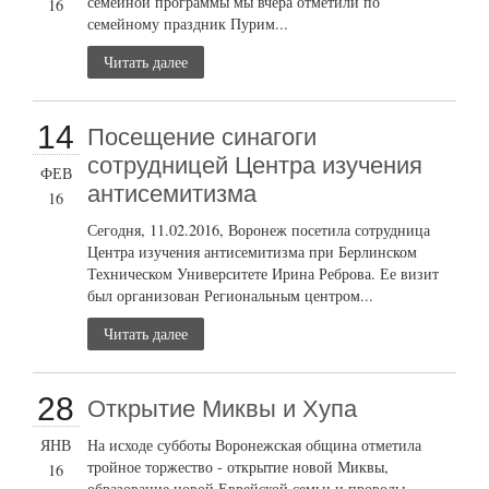
семейной программы мы вчера отметили по
16
семейному праздник Пурим...
Читать далее
14
Посещение синагоги
сотрудницей Центра изучения
ФЕВ
антисемитизма
16
Сегодня, 11.02.2016, Воронеж посетила сотрудница
Центра изучения антисемитизма при Берлинском
Техническом Университете Ирина Реброва. Ее визит
был организован Региональным центром...
Читать далее
28
Открытие Миквы и Хупа
ЯНВ
На исходе субботы Воронежская община отметила
тройное торжество - открытие новой Миквы,
16
образование новой Еврейской семьи и проводы