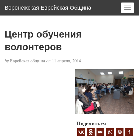
Воронежская Еврейская Община
T
o
g
g
Центр обучения
l
e
волонтеров
n
a
by
Еврейская община
on
11 апреля, 2014
v
i
g
a
t
i
o
n
Поделиться