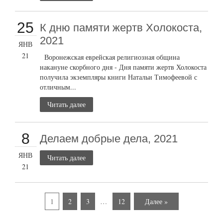
25
К дню памяти жертв Холокоста,
2021
ЯНВ
21
Воронежская еврейская религиозная община
накануне скорбного дня - Дня памяти жертв Холокоста
получила экземпляры книги Натальи Тимофеевой с
отличным...
Читать далее
8
Делаем добрые дела, 2021
ЯНВ
Читать далее
21
1
2
3
…
12
Далее »