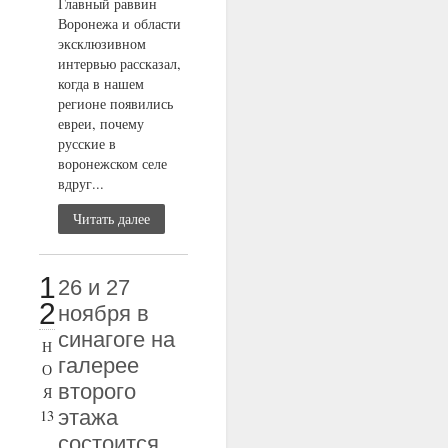
Главный раввин
Воронежа и области
эксклюзивном
интервью рассказал,
когда в нашем
регионе появились
евреи, почему
русские в
воронежском селе
вдруг...
Читать далее
1
26 и 27
2
ноября в
синагоге на
Н
галерее
О
второго
Я
этажа
13
состоится