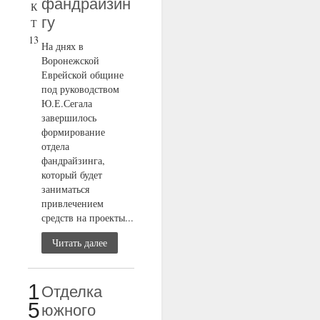
фандрайзин
К
гу
Т
13
На днях в
Воронежской
Еврейской общине
под руководством
Ю.Е.Сегала
завершилось
формирование
отдела
фандрайзинга,
который будет
заниматься
привлечением
средств на проекты...
Читать далее
1
Отделка
5
южного