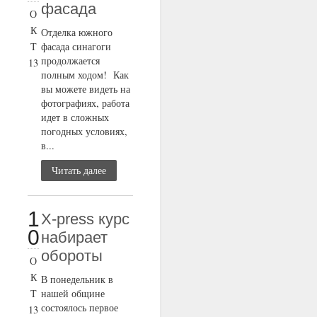
фасада
О
К
Отделка южного
Т
фасада синагоги
продолжается
13
полным ходом! Как
вы можете видеть на
фотографиях, работа
идет в сложных
погодных условиях,
в...
Читать далее
1
X-press курс
0
набирает
обороты
О
К
В понедельник в
Т
нашей общине
состоялось первое
13