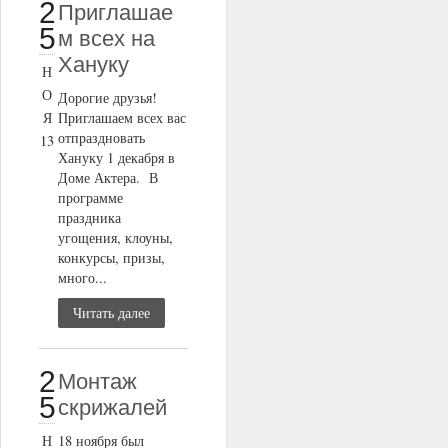
2
Приглашае
5
м всех на
Хануку
Н
О
Дорогие друзья!
Я
Приглашаем всех вас
отпраздновать
13
Хануку 1 декабря в
Доме Актера. В
программе
праздника
угощения, клоуны,
конкурсы, призы,
много...
Читать далее
2
Монтаж
5
скрижалей
Н
18 ноября был