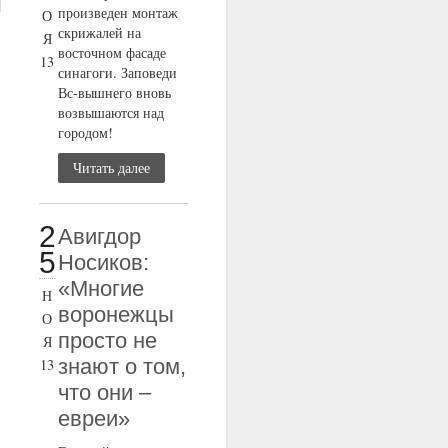
произведен монтаж
О
скрижалей на
Я
восточном фасаде
13
синагоги. Заповеди
Вс-вышнего вновь
возвышаются над
городом!
Читать далее
2
Авигдор
5
Носиков:
«Многие
Н
воронежцы
О
просто не
Я
знают о том,
13
что они –
евреи»