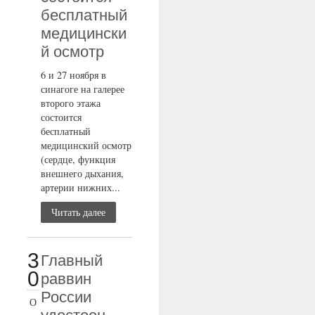
бесплатный
медицински
й осмотр
6 и 27 ноября в
синагоге на галерее
второго этажа
состоится
бесплатный
медицинский осмотр
(сердце, функция
внешнего дыхания,
артерии нижних...
Читать далее
3
Главный
0
раввин
России
О