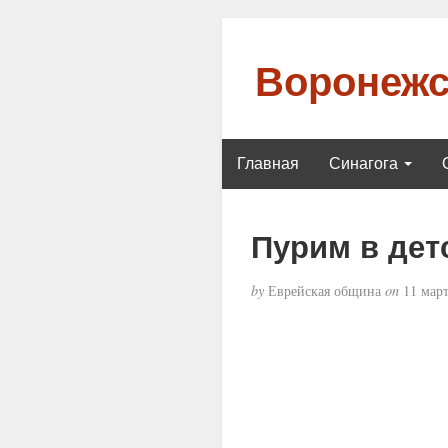
Воронежс
Главная
Синагога
Пурим в дет
by
Еврейская община
on
11 март