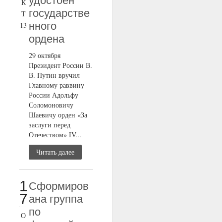
удостоен
К
государстве
Т
нного
13
ордена
29 октября
Президент России В.
В. Путин вручил
Главному раввину
России Адольфу
Соломоновичу
Шаевичу орден «За
заслуги перед
Отечеством» IV...
Читать далее
1
Сформиров
7
ана группа
по
О