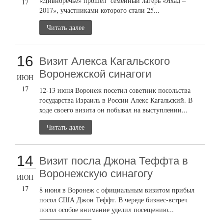
«Дивноречье» прошел семейный лагерь «Яхад –
17
2017», участниками которого стали 25...
Читать далее
16
Визит Алекса Кагальского
Воронежской синагоги
ИЮН
17
12-13 июня Воронеж посетил советник посольства
государства Израиль в России Алекс Кагальский. В
ходе своего визита он побывал на выступлении...
Читать далее
14
Визит посла Джона Теффта в
Воронежскую синагогу
ИЮН
17
8 июня в Воронеж с официальным визитом прибыл
посол США Джон Теффт. В череде бизнес-встреч
посол особое внимание уделил посещению...