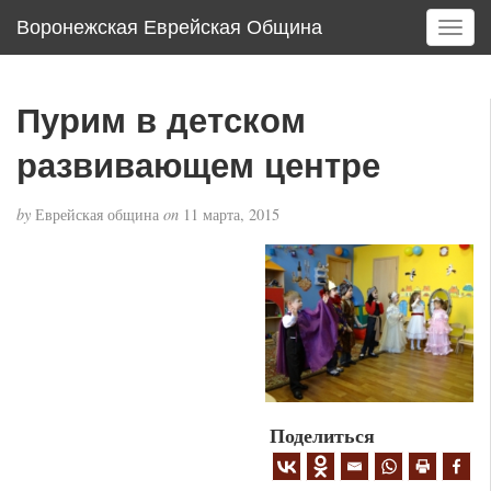
Воронежская Еврейская Община
T
o
g
g
Пурим в детском
l
e
развивающем центре
n
a
by
Еврейская община
on
11 марта, 2015
v
i
g
a
t
i
o
n
Поделиться