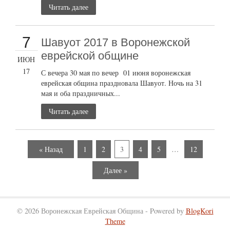
Читать далее
7
Шавуот 2017 в Воронежской
еврейской общине
ИЮН
17
С вечера 30 мая по вечер 01 июня воронежская
еврейская община праздновала Шавуот. Ночь на 31
мая и оба праздничных...
Читать далее
« Назад
1
2
3
4
5
…
12
Далее »
© 2026 Воронежская Еврейская Община - Powered by
BlogKori
Theme