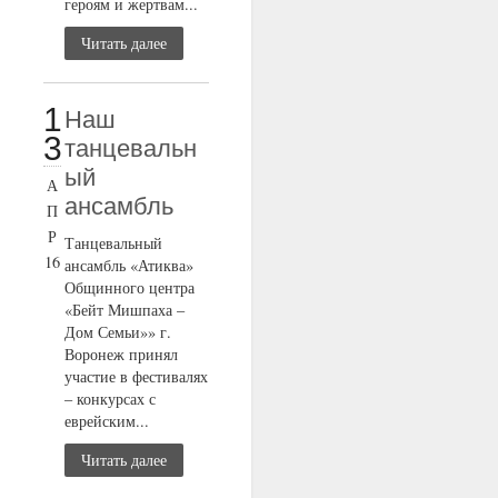
героям и жертвам...
Читать далее
1
Наш
3
танцевальн
ый
А
ансамбль
П
Р
Танцевальный
16
ансамбль «Атиква»
Общинного центра
«Бейт Мишпаха –
Дом Семьи»» г.
Воронеж принял
участие в фестивалях
– конкурсах с
еврейским...
Читать далее