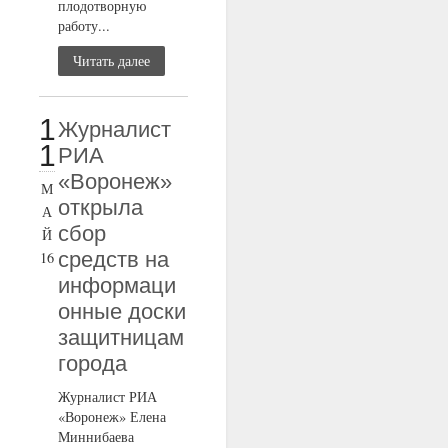
плодотворную
работу...
Читать далее
1
Журналист
1
РИА
«Воронеж»
М
открыла
А
сбор
Й
средств на
16
информаци
онные доски
защитницам
города
Журналист РИА
«Воронеж» Елена
Миннибаева