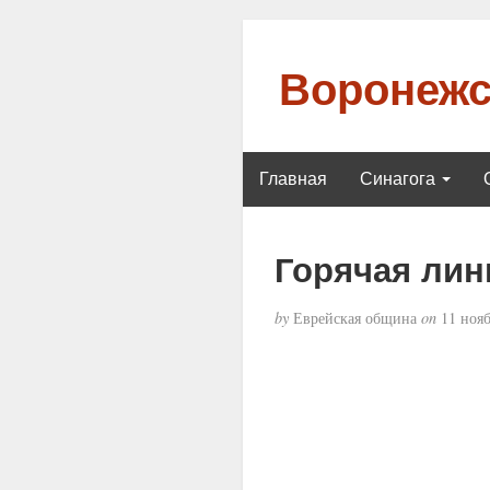
Воронежс
Главная
Синагога
Горячая лин
by
Еврейская община
on
11 нояб