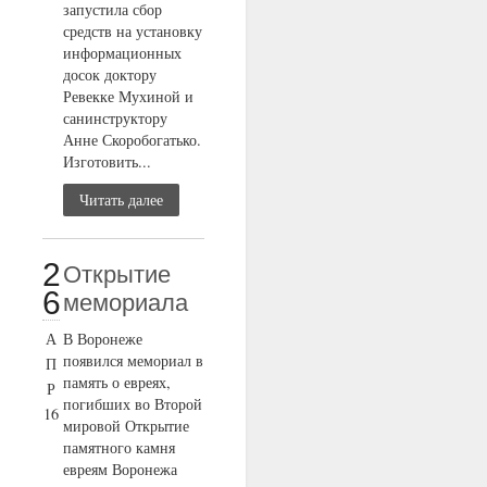
запустила сбор
средств на установку
информационных
досок доктору
Ревекке Мухиной и
санинструктору
Анне Скоробогатько.
Изготовить...
Читать далее
2
Открытие
6
мемориала
А
В Воронеже
появился мемориал в
П
память о евреях,
Р
погибших во Второй
16
мировой Открытие
памятного камня
евреям Воронежа