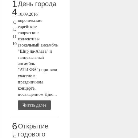
1
День города
4
10.09.2016
воронежские
С
еврейские
Е
творческие
Н
коллективы
16
(вокальный ансамбль
"Шир ла-Аhава" и
танцевальный
ансамбль
"АТИКВА") приняли
участие в
праздничном
концерте,
посвященном Дню...
Читать далее
6
Открытие
годового
С