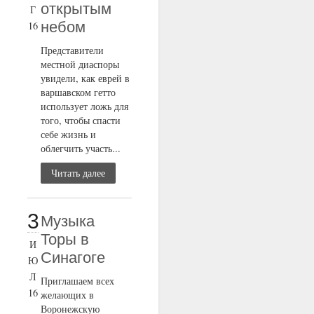
открытым
Г
небом
16
Представители
местной диаспоры
увидели, как еврей в
варшавском гетто
использует ложь для
того, чтобы спасти
себе жизнь и
облегчить участь...
Читать далее
3
Музыка
Торы в
И
Синагоге
Ю
Л
Приглашаем всех
16
желающих в
Воронежскую