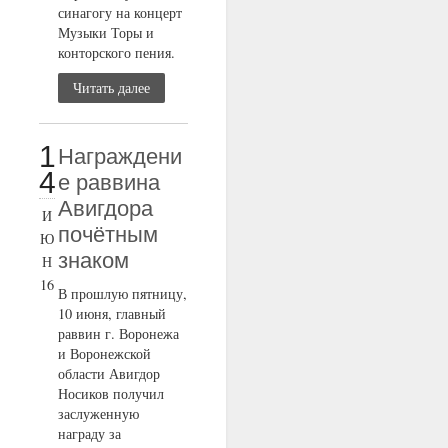
синагогу на концерт
Музыки Торы и
конторского пения.
Читать далее
1
Награждени
4
е раввина
Авигдора
И
почётным
Ю
знаком
Н
16
В прошлую пятницу,
10 июня, главный
раввин г. Воронежа
и Воронежской
области Авигдор
Носиков получил
заслуженную
награду за