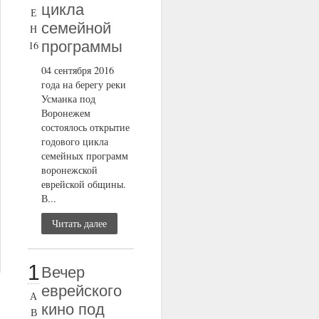
цикла
Е
семейной
Н
программы
16
04 сентября 2016
года на берегу реки
Усманка под
Воронежем
состоялось открытие
годового цикла
семейных программ
воронежской
еврейской общины.
В...
Читать далее
1
Вечер
еврейского
А
кино под
В