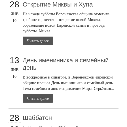
28
Открытие Миквы и Хупа
ЯНВ
На исходе субботы Воронежская община отметила
тройное торжество - открытие новой Миквы,
16
образование новой Еврейской семьи и проводы
субботы. Миква,...
Читать далее
13
День именинника и семейный
день
ЯНВ
16
В воскресенье в синагоге, в Воронежской еврейской
общине прошёл День именинника и семейный день.
Тема семейного дня: исправление Мира. Серьёзная...
Читать далее
28
Шаббатон