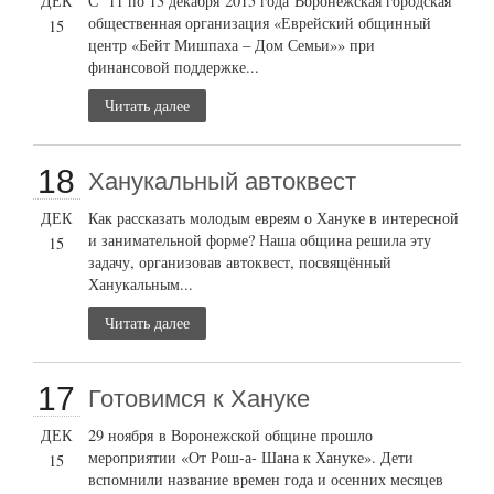
ДЕК
С 11 по 13 декабря 2015 года Воронежская городская
общественная организация «Еврейский общинный
15
центр «Бейт Мишпаха – Дом Семьи»» при
финансовой поддержке...
Читать далее
18
Ханукальный автоквест
ДЕК
Как рассказать молодым евреям о Хануке в интересной
и занимательной форме? Наша община решила эту
15
задачу, организовав автоквест, посвящённый
Ханукальным...
Читать далее
17
Готовимся к Хануке
ДЕК
29 ноября в Воронежской общине прошло
мероприятии «От Рош-а- Шана к Хануке». Дети
15
вспомнили название времен года и осенних месяцев