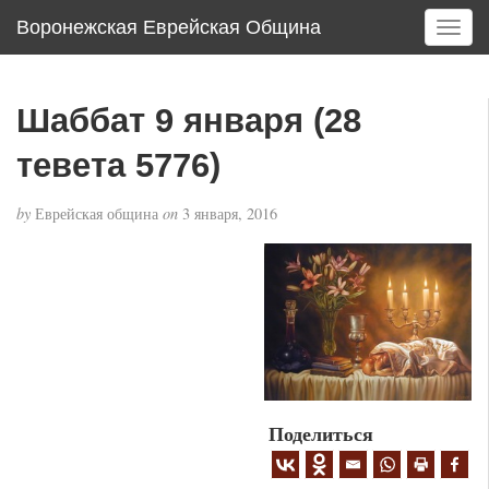
Воронежская Еврейская Община
T
o
g
g
Шаббат 9 января (28
l
e
тевета 5776)
n
a
by
Еврейская община
on
3 января, 2016
v
i
g
a
t
i
o
n
Поделиться