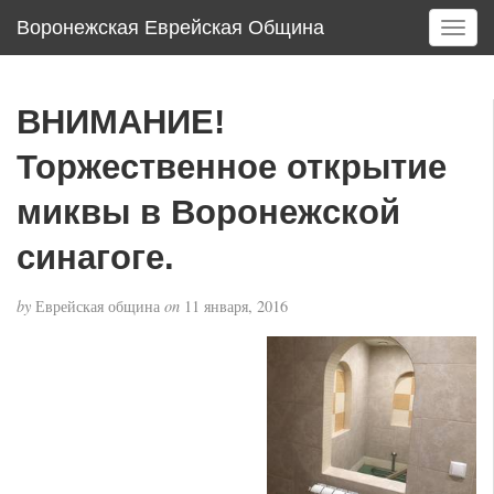
Воронежская Еврейская Община
T
o
g
g
ВНИМАНИЕ!
l
e
Торжественное открытие
n
a
миквы в Воронежской
v
синагоге.
i
g
a
by
Еврейская община
on
11 января, 2016
t
i
o
n