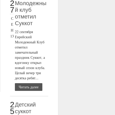
2
Молодежны
7
й клуб
отметил
С
Суккот
Е
Н
22 сентября
13
Еврейский
Молодежный Клуб
отметил
замечательный
праздник Суккот, а
вдогонку открыл
новый сезон клуба.
Целый вечер три
десятка ребят...
Читать далее
2
Детский
5
суккот