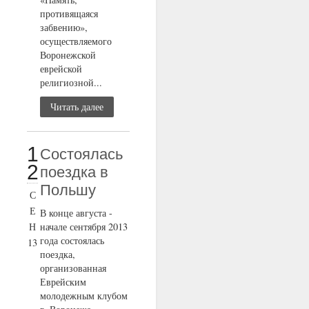
противящаяся
забвению»,
осуществляемого
Воронежской
еврейской
религиозной...
Читать далее
1
Состоялась
2
поездка в
Польшу
С
Е
В конце августа -
Н
начале сентября 2013
года состоялась
13
поездка,
организованная
Еврейским
молодежным клубом