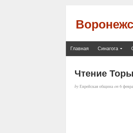
Воронежс
Главная
Синагога
Чтение Торы
by
Еврейская община
on
6 февра