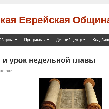
кая Еврейская Общин
Община
Программы
Детский центр
Кладби
 и урок недельной главы
ля, 2016