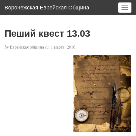
Воронежская Еврейская Община
T
o
g
g
Пеший квест 13.03
l
e
by
Еврейская община
on
1 марта, 2016
n
a
v
i
g
a
t
i
o
n