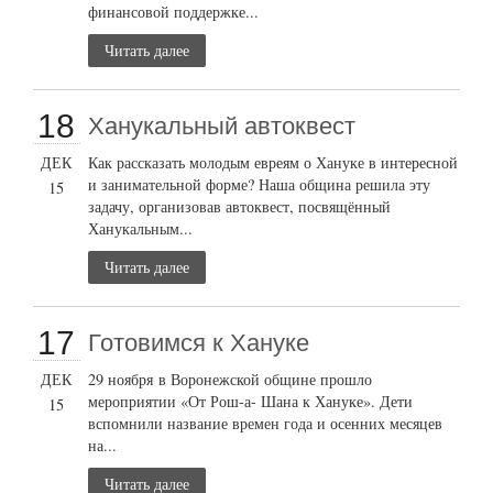
финансовой поддержке...
Читать далее
18
Ханукальный автоквест
ДЕК
Как рассказать молодым евреям о Хануке в интересной
и занимательной форме? Наша община решила эту
15
задачу, организовав автоквест, посвящённый
Ханукальным...
Читать далее
17
Готовимся к Хануке
ДЕК
29 ноября в Воронежской общине прошло
мероприятии «От Рош-а- Шана к Хануке». Дети
15
вспомнили название времен года и осенних месяцев
на...
Читать далее