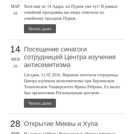
МАР
Хотя ещё не 14 Адара, но Пурим уже тут! В рамках
семейной программы мы вчера отметили по
16
семейному праздник Пурим...
Читать далее
14
Посещение синагоги
сотрудницей Центра изучения
ФЕВ
антисемитизма
16
Сегодня, 11.02.2016, Воронеж посетила сотрудница
Центра изучения антисемитизма при Берлинском
Техническом Университете Ирина Реброва. Ее визит
был организован Региональным центром...
Читать далее
28
Открытие Миквы и Хупа
ЯНВ
На исходе субботы Воронежская община отметила