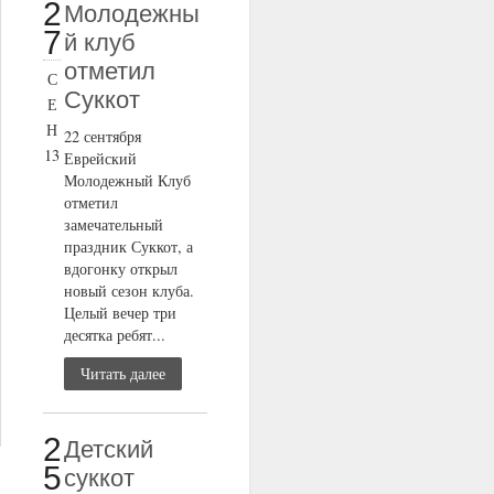
2
Молодежны
7
й клуб
отметил
С
Суккот
Е
Н
22 сентября
13
Еврейский
Молодежный Клуб
отметил
замечательный
праздник Суккот, а
вдогонку открыл
новый сезон клуба.
Целый вечер три
десятка ребят...
Читать далее
2
Детский
5
суккот