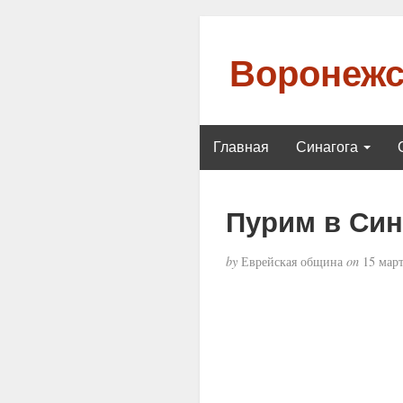
Воронежс
Главная
Синагога
Пурим в Син
by
Еврейская община
on
15 март