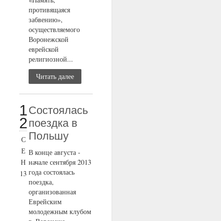
противящаяся
забвению»,
осуществляемого
Воронежской
еврейской
религиозной...
Читать далее
1
Состоялась
2
поездка в
Польшу
С
Е
В конце августа -
Н
начале сентября 2013
года состоялась
13
поездка,
организованная
Еврейским
молодежным клубом