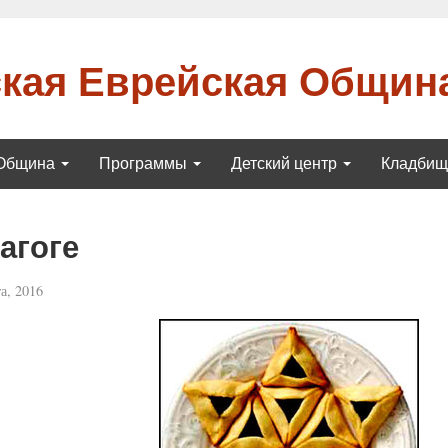
кая Еврейская Общин
Община
Программы
Детский центр
Кладби
агоге
а, 2016