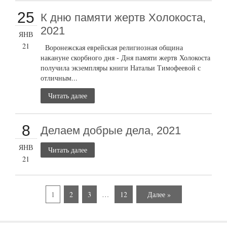
25
К дню памяти жертв Холокоста,
2021
ЯНВ
21
Воронежская еврейская религиозная община
накануне скорбного дня - Дня памяти жертв Холокоста
получила экземпляры книги Натальи Тимофеевой с
отличным...
Читать далее
8
Делаем добрые дела, 2021
ЯНВ
Читать далее
21
1
2
3
…
12
Далее »