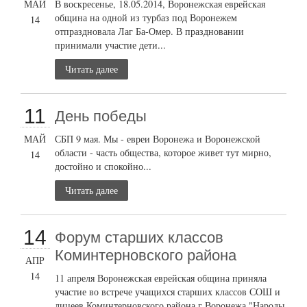
МАЙ
В воскресенье, 18.05.2014, Воронежская еврейская
община на одной из турбаз под Воронежем
14
отпраздновала Лаг Ба-Омер. В праздновании
принимали участие дети...
Читать далее
11
День победы
МАЙ
СБП 9 мая. Мы - евреи Воронежа и Воронежской
области - часть общества, которое живет тут мирно,
14
достойно и спокойно...
Читать далее
14
Форум старших классов
Коминтерновского района
АПР
14
11 апреля Воронежская еврейская община приняла
участие во встрече учащихся старших классов СОШ и
лицеев Коминтерновского района г.Воронежа "Народы