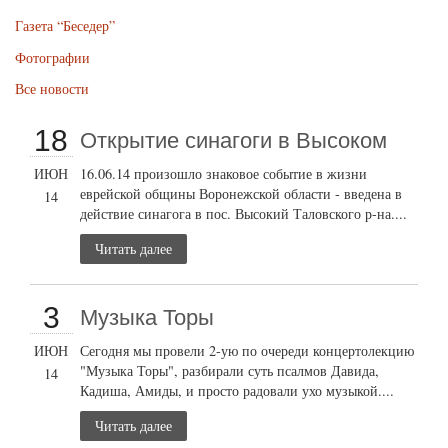
Газета “Беседер”
Фотографии
Все новости
18
Открытие cинагоги в Высоком
ИЮН
16.06.14 произошло знаковое событие в жизни
еврейской общины Воронежской области - введена в
14
действие синагога в пос. Высокий Таловского р-на....
Читать далее
3
Музыка Торы
ИЮН
Сегодня мы провели 2-ую по очереди концертолекцию
"Музыка Торы", разбирали суть псалмов Давида,
14
Кадиша, Амиды, и просто радовали ухо музыкой....
Читать далее