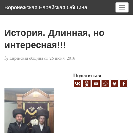
Воронежская Еврейская Община
T
o
g
g
История. Длинная, но
l
e
интересная!!!
n
a
by
Еврейская община
on
26 июня, 2016
v
i
g
Поделиться
a
t
i
o
n