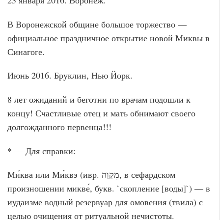
В Воронежской общине большое торжество —
официальное праздничное открытие новой Миквы в
Синагоге.
Июнь 2016. Бруклин, Нью Йорк.
8 лет ожиданий и беготни по врачам подошли к
концу! Счастливые отец и мать обнимают своего
долгожданного первенца!!!
* — Для справки:
Ми́ква или Ми́квэ (ивр. ‏מִקְוֶה‏, в сефардском
произношении микве́, букв. `скопление [воды]`) — в
иудаизме водный резервуар для омовения (твила) с
целью очищения от ритуальной нечистоты.