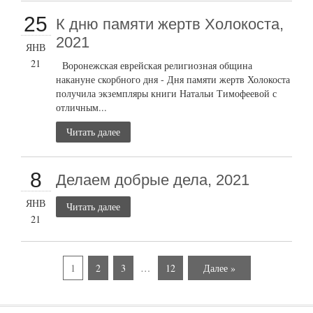
25
К дню памяти жертв Холокоста,
2021
ЯНВ
21
Воронежская еврейская религиозная община
накануне скорбного дня - Дня памяти жертв Холокоста
получила экземпляры книги Натальи Тимофеевой с
отличным...
Читать далее
8
Делаем добрые дела, 2021
ЯНВ
Читать далее
21
1
2
3
…
12
Далее »