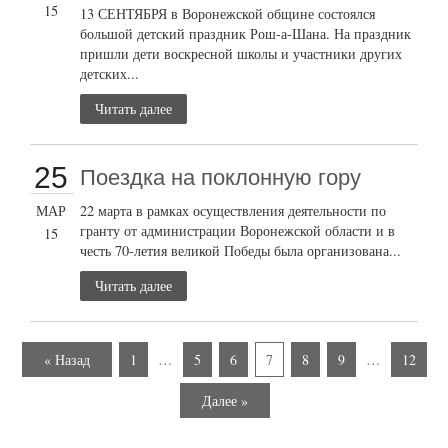
15
13 СЕНТЯБРЯ в Воронежской общине состоялся
большой детский праздник Рош-а-Шана. На праздник
пришли дети воскресной школы и участники других
детских...
Читать далее
25
Поездка на поклонную гору
МАР
22 марта в рамках осуществления деятельности по
гранту от администрации Воронежской области и в
15
честь 70-летия великой Победы была организована...
Читать далее
« Назад
1
…
5
6
7
8
9
…
12
Далее »