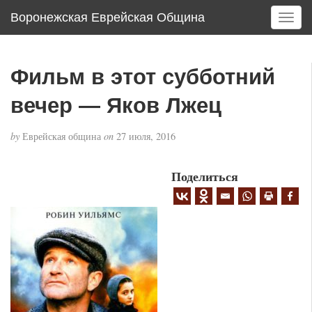
Воронежская Еврейская Община
T
o
g
g
Фильм в этот субботний
l
e
вечер — Яков Лжец
n
a
by
Еврейская община
on
27 июля, 2016
v
i
g
Поделиться
a
t
i
o
n