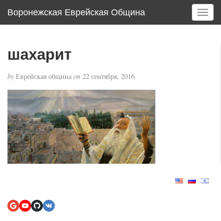
Воронежская Еврейская Община
T
o
g
g
шахарит
l
e
by
Еврейская община
on
22 сентября, 2016
n
a
v
i
g
a
t
i
o
n