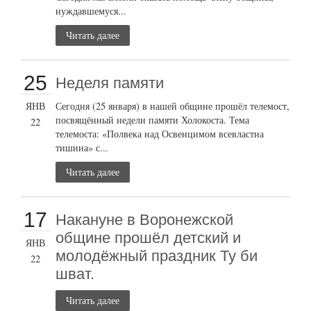
нуждавшемуся...
Читать далее
25
Неделя памяти
ЯНВ
Сегодня (25 января) в нашей общине прошёл телемост,
посвящённый недели памяти Холокоста. Тема
22
телемоста: «Полвека над Освенцимом всевластна
тишина» с...
Читать далее
17
Накануне в Воронежской
общине прошёл детский и
ЯНВ
молодёжный праздник Ту би
22
шват.
Читать далее