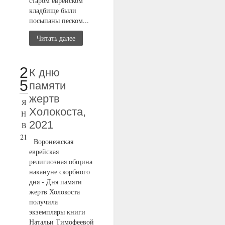
старом еврейском
кладбище были
посыпаны песком...
Читать далее
2
К дню
5
памяти
жертв
Я
Холокоста,
Н
2021
В
21
Воронежская
еврейская
религиозная община
накануне скорбного
дня - Дня памяти
жертв Холокоста
получила
экземпляры книги
Натальи Тимофеевой