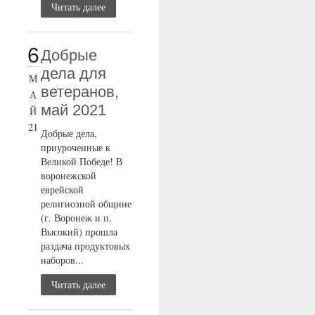
Читать далее
6
Добрые
дела для
М
ветеранов,
А
май 2021
Й
21
Добрые дела,
приуроченные к
Великой Победе! В
воронежской
еврейской
религиозной общине
(г. Воронеж и п.
Высокий) прошла
раздача продуктовых
наборов...
Читать далее