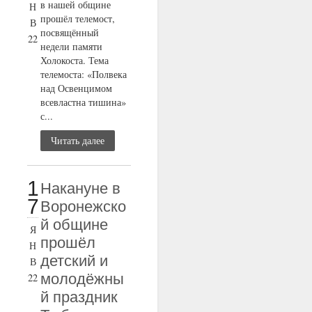
в нашей общине
Н
прошёл телемост,
В
посвящённый
22
недели памяти
Холокоста. Тема
телемоста: «Полвека
над Освенцимом
всевластна тишина»
с...
Читать далее
1
Накануне в
7
Воронежско
й общине
Я
прошёл
Н
детский и
В
молодёжны
22
й праздник