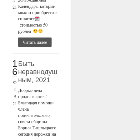
Календарь, который
21
можно приобрести в
синагоге
стоимостью 50
рублей
Читать далее
1
Быть
6
неравнодуш
ным, 2021
Ф
Е
Добрые дела
В
продолжаются!
Благодаря помощи
21
члена
попечительского
совета общины
Бориса Ташлыцкого,
сегодня дорожки на