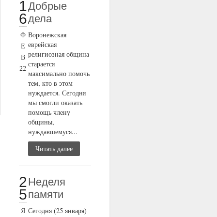
1
Добрые
6
дела
Ф
Воронежская
еврейская
Е
религиозная община
В
старается
22
максимально помочь
тем, кто в этом
нуждается. Сегодня
мы смогли оказать
помощь члену
общины,
нуждавшемуся...
Читать далее
2
Неделя
5
памяти
Я
Сегодня (25 января)