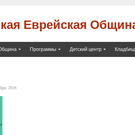
кая Еврейская Общин
Община
Программы
Детский центр
Кладби
бря, 2016