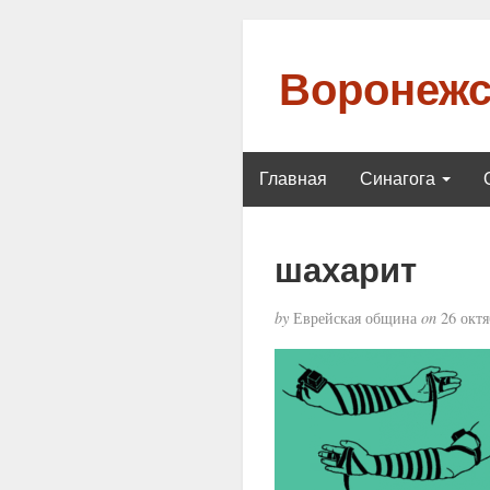
Воронежс
Главная
Синагога
шахарит
by
Еврейская община
on
26 октя