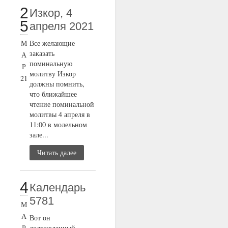
2
Изкор, 4
5
апреля 2021
М
Все желающие
заказать
А
поминальную
Р
молитву Изкор
21
должны помнить,
что ближайшее
чтение поминальной
молитвы 4 апреля в
11:00 в молельном
зале...
Читать далее
4
Календарь
5781
М
А
Вот он
Р
долгожданный