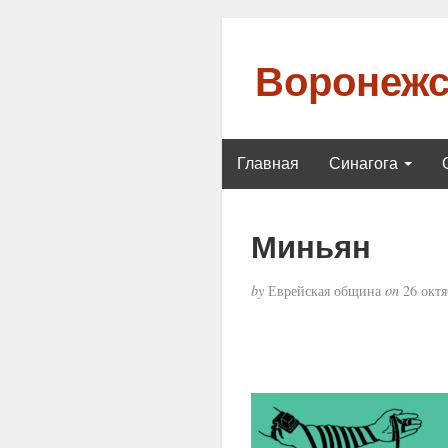
Воронежс
Главная
Синагога
Миньян
by
Еврейская община
on
26 октя