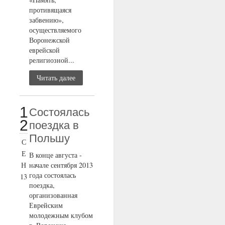
противящаяся
забвению»,
осуществляемого
Воронежской
еврейской
религиозной...
Читать далее
1
Состоялась
2
поездка в
Польшу
С
Е
В конце августа -
Н
начале сентября 2013
года состоялась
13
поездка,
организованная
Еврейским
молодежным клубом