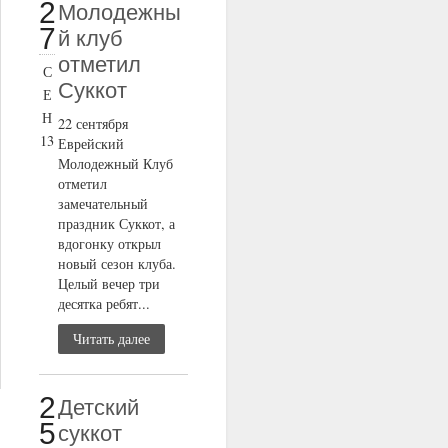
2
Молодежны
7
й клуб
отметил
С
Суккот
Е
Н
22 сентября
13
Еврейский
Молодежный Клуб
отметил
замечательный
праздник Суккот, а
вдогонку открыл
новый сезон клуба.
Целый вечер три
десятка ребят...
Читать далее
2
Детский
5
суккот