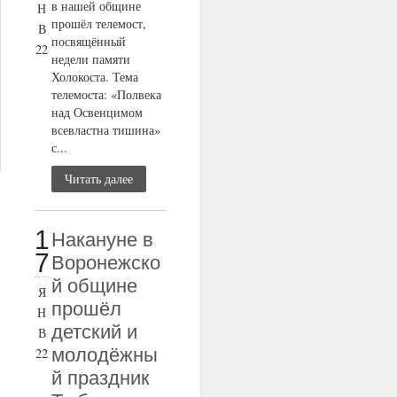
в нашей общине
Н
прошёл телемост,
В
посвящённый
22
недели памяти
Холокоста. Тема
телемоста: «Полвека
над Освенцимом
всевластна тишина»
с...
Читать далее
1
Накануне в
7
Воронежско
й общине
Я
прошёл
Н
детский и
В
молодёжны
22
й праздник