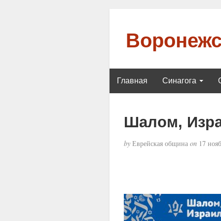
Воронежс
Главная
Синагога
Шалом, Изр
by
Еврейская община
on
17 нояб