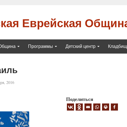
кая Еврейская Общин
Община
Программы
Детский центр
Кладби
аиль
ря, 2016
Поделиться