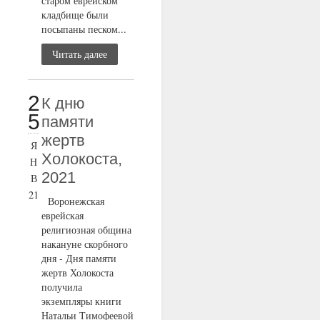
старом еврейском
кладбище были
посыпаны песком...
Читать далее
2
К дню
5
памяти
жертв
Я
Холокоста,
Н
2021
В
21
Воронежская
еврейская
религиозная община
накануне скорбного
дня - Дня памяти
жертв Холокоста
получила
экземпляры книги
Натальи Тимофеевой