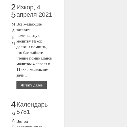
2
Изкор, 4
5
апреля 2021
М
Все желающие
заказать
А
поминальную
Р
молитву Изкор
21
должны помнить,
что ближайшее
чтение поминальной
молитвы 4 апреля в
11:00 в молельном
зале...
Читать далее
4
Календарь
5781
М
А
Вот он
Р
долгожданный