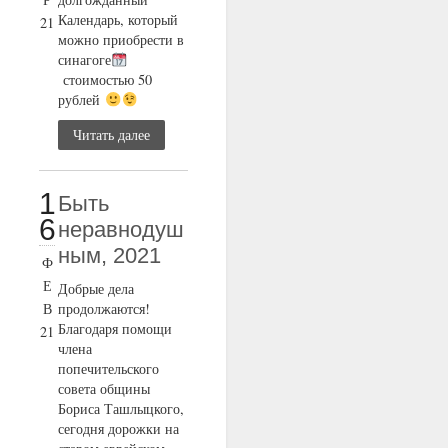
Календарь, который
21
можно приобрести в
синагоге
стоимостью 50
рублей
Читать далее
1
Быть
6
неравнодуш
ным, 2021
Ф
Е
Добрые дела
В
продолжаются!
Благодаря помощи
21
члена
попечительского
совета общины
Бориса Ташлыцкого,
сегодня дорожки на