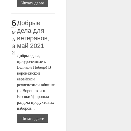
Читать далее
6
Добрые
дела для
М
ветеранов,
А
май 2021
Й
21
Добрые дела,
приуроченные к
Великой Победе! В
воронежской
еврейской
религиозной общине
(г. Воронеж и п.
Высокий) прошла
раздача продуктовых
наборов...
Читать далее